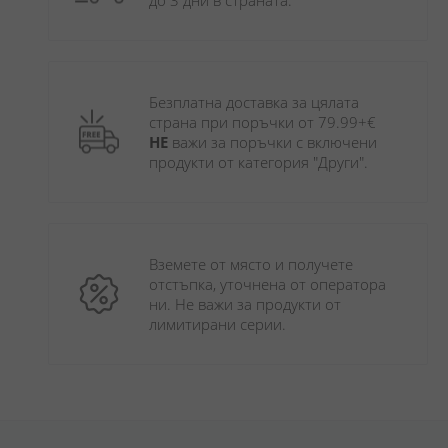
до 3 дни в страната.
Безплатна доставка за цялата 
страна при поръчки от 79.99+€ 
НЕ
 важи за поръчки с включени 
продукти от категория "Други". 
Вземете от място и получете 
отстъпка, уточнена от оператора 
ни. Не важи за продукти от 
лимитирани серии.