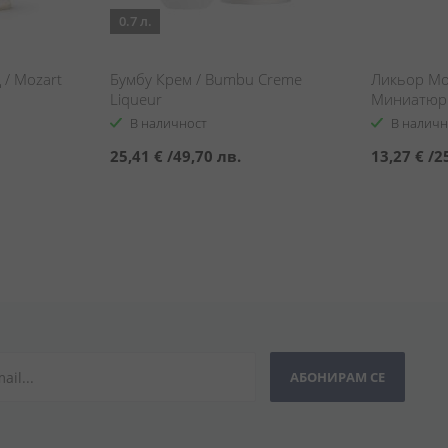
0.7 л.
/ Mozart
Бумбу Крем / Bumbu Creme
Ликьор Мо
Liqueur
Миниатюри
Trio Set Min
В наличност
В наличн
25,41 €
/
49,70 лв.
13,27 €
/
2
АБОНИРАМ СЕ