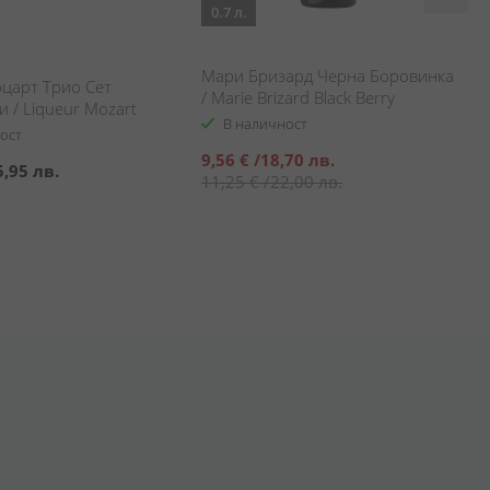
0.7 л.
Мари Бризард Черна Боровинка
царт Трио Сет
/ Marie Brizard Black Berry
 / Liqueur Mozart
В наличност
i
ост
Специална
9,56 €
/
18,70 лв.
5,95 лв.
цена
11,25 €
/
22,00 лв.