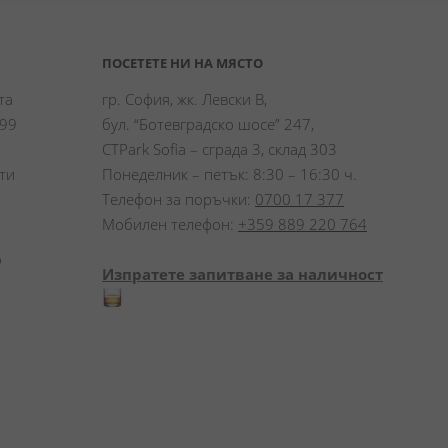
ПОСЕТЕТЕ НИ НА МЯСТО
а 
гр. София, жк. Левски В,
99 
бул. “Ботевградско шосе” 247,
CTPark Sofia – сграда 3, склад 303
и 
Понеделник – петък: 8:30 – 16:30 ч.
Телефон за поръчки:
0700 17 377
Мобилен телефон:
+359 889 220 764
 
Изпратете запитване за наличност