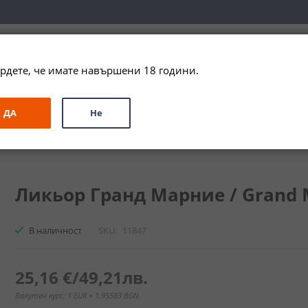
вка за цялата страна при поръчки на алкохол над 
79,99 € / 156
рдете, че имате навършени 18 години.
ЗА ПОДАРЪК
ПРОМО
СПЕЦИАЛНИ ПРЕДЛОЖЕНИЯ
МАРКИ
ДА
Не
ие / Grand Marnier Liqueur
Ликьор Гранд Марние / Grand Ma
В наличност
SKU
11847
25,16 €
/
49,21лв.
Валутен курс: 1 EUR = 1.95583 BGN