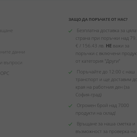
ЗАЩО ДА ПОРЪЧАТЕ ОТ НАС?
лащане
 Безплатна доставка за цялат
страна при поръчки над 79.
€ / 156.43 лв. 
НЕ
 важи за 
чните данни
поръчки с включени продукт
от категория "Други"
ни въпроси
 Поръчайте до 12:00 с наш 
 ОРС
транспорт и ще доставим до
края на работния ден (за 
София-град)
 Огромен брой над 7000 
продукти на склад! 
 Връщане за наша сметка и 
възможност за проверка на 