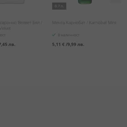
0.7 л.
саронно Велвет Бял /
Мента Карнобат / Karnobat Mint
Velvet
ост
В наличност
7,45 лв.
5,11 €
/
9,99 лв.