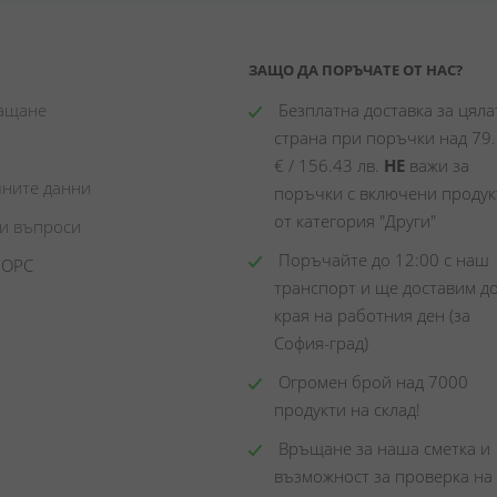
ЗАЩО ДА ПОРЪЧАТЕ ОТ НАС?
лащане
 Безплатна доставка за цялат
страна при поръчки над 79.
€ / 156.43 лв. 
НЕ
 важи за 
чните данни
поръчки с включени продукт
от категория "Други"
ни въпроси
 Поръчайте до 12:00 с наш 
 ОРС
транспорт и ще доставим до
края на работния ден (за 
София-град)
 Огромен брой над 7000 
продукти на склад! 
 Връщане за наша сметка и 
възможност за проверка на 