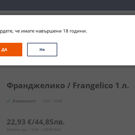
вка за цялата страна при поръчки на алкохол над 
79,99 € / 156
рдете, че имате навършени 18 години.
ЗА ПОДАРЪК
ПРОМО
СПЕЦИАЛНИ ПРЕДЛОЖЕНИЯ
МАРКИ
ДА
Не
ngelico
Франджелико / Frangelico 1 л.
В наличност
SKU
7608
22,93 €
/
44,85лв.
Валутен курс: 1 EUR = 1.95583 BGN