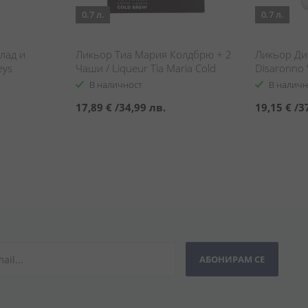
0.7 л.
0.7 л.
лад и
Ликьор Тиа Мария Колдбрю + 2
Ликьор Ди
eys
Чаши / Liqueur Tia Maria Cold
Disaronno 
y
Brew & Glasses Pack
В наличност
В наличн
17,89 €
/
34,99 лв.
19,15 €
/
3
АБОНИРАМ СЕ