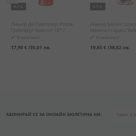
0.7 л.
0.5 л.
Ликьор Де Памплемус Розов
Ликьор Бейлис Шоко
Грейпфрут Бриотет 18* /
Малина / Liqueur Bail
Liqueur De Pamplemousse Pink
Chocolate & Raspberr
В наличност
В наличност
Grapefruit Briotet 18*
17,90 €
/
35,01 лв.
19,85 €
/
38,82 лв.
АБОНИРАЙ СЕ ЗА ОНЛАЙН БЮЛЕТИНА НИ: