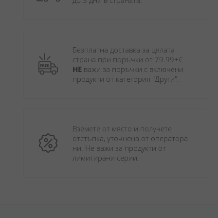
до 3 дни в страната.
Безплатна доставка за цялата 
страна при поръчки от 79.99+€ 
НЕ
 важи за поръчки с включени 
продукти от категория "Други". 
Вземете от място и получете 
отстъпка, уточнена от оператора 
ни. Не важи за продукти от 
лимитирани серии.