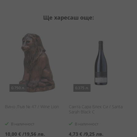
Ще харесаш още:
0.750 л.
0.375 л.
Вино Лъв № 47 / Wine Lion
Санта Сара Блек Си / Santa
М
Sarah Black C
С
Sa
В наличност
В наличност
10,00 €
/
19,56 лв.
4,73 €
/
9,25 лв.
1