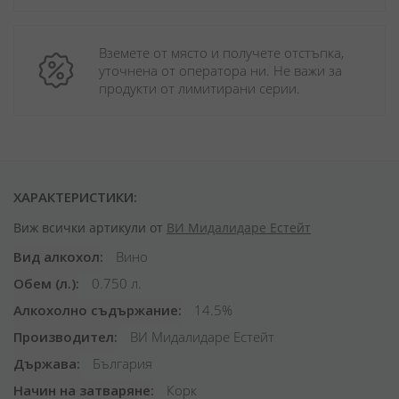
Вземете от място и получете отстъпка, 
уточнена от оператора ни. Не важи за 
продукти от лимитирани серии.
ХАРАКТЕРИСТИКИ:
Виж всички артикули от
ВИ Мидалидаре Естейт
Вид алкохол
Вино
Обем (л.)
0.750 л.
Алкохолно съдържание
14.5%
Производител
ВИ Мидалидаре Естейт
Държава
България
Начин на затваряне
Корк