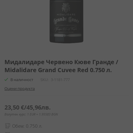
Преминете
към
Мидалидаре Червено Кюве Гранде /
началото
Midalidare Grand Cuvee Red 0.750 л.
на
галерия
В наличност
SKU
3-1181-777
със
Оцени продукта
снимки
23,50 €
/
45,96лв.
Валутен курс: 1 EUR = 1.95583 BGN
Обем: 0.750 л.