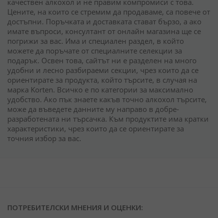
качествен алкохол и не правим компромиси с това.
Цените, на които се стремим да продаваме, са повече от
достъпни. Поръчката и доставката стават бързо, а ако
имате въпроси, консултант от онлайн магазина ще се
погрижи за вас. Има и специален раздел, в който
можете да поръчате от специалните селекции за
подарък. Освен това, сайтът ни е разделен на много
удобни и лесно разбираеми секции, чрез които да се
ориентирате за продукта, който търсите, в случая на
марка Korten. Всичко е по категории за максимално
удобство. Ако пък знаете какъв точно алкохол търсите,
може да въведете данните му направо в добре-
разработената ни търсачка. Към продуктите има кратки
характеристики, чрез които да се ориентирате за
точния избор за вас.
ПОТРЕБИТЕЛСКИ МНЕНИЯ И ОЦЕНКИ: