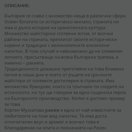
ОПИСАНИЕ:
България се слави с множество неща в различни сфери.
Освен богатото си историческо минало, страната ни
има и дълга история на хранителната култура.
Множество майсторски сготвени ястия, от всички
райони на страната, преплитат своите исторически
корени и традиции с великолепните алкохолни
напитки. В този случай е невъзможно да не споменен
питието, присъстващо на всяка българска трапеза, а
именно – ракията.
Традиционното домашно приготвяне на това блажено
питие в наши дни е поето от ръцете на сръчните
майстори от големите дестилерии в страната. Има
множество брандове, които са тръгнали по следите на
истинското, но тук ще говорим за една същинска перла
на българското производство. Korten е достоен пример
за това.
Кортен Мускатова
ракия
е една от най-известните за
любителите на този вид напитки. Тя има доста
отличителен вкус и аромат и всичко това е
благодарение на опита и познанията на Росен