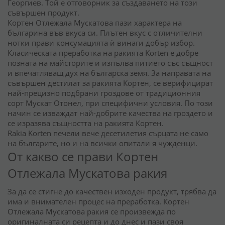
Георгиев. Той е отговорник за създаването на този
съвършен продукт.
Кортен Отлежала Мускатова пази характера на
българина във вкуса си. Плътен вкус с отличителни
нотки прави консумацията ѝ винаги добър избор.
Класическата преработка на ракията Korten е добре
позната на майсторите и изпълва питието със същност
и впечатляващ дух на българска земя. За направата на
съвършен дестилат за ракията Кортен, се верифицират
най-прецизно подбрани гроздове от традиционния
сорт Мускат Отонел, при специфични условия. По този
начин се изваждат най-добрите качества на гроздето и
се изразява същността на ракията Кортен.
Rakia Korten печели вече десетилетия сърцата не само
на българите, но и на всички опитали я чужденци.
От какво се прави Кортен
Отлежала Мускатова ракия
За да се стигне до качествен изходен продукт, трябва да
има и внимателен процес на преработка. Кортен
Отлежала Мускатова ракия се произвежда по
оригиналната си рецепта и до днес и пази своя