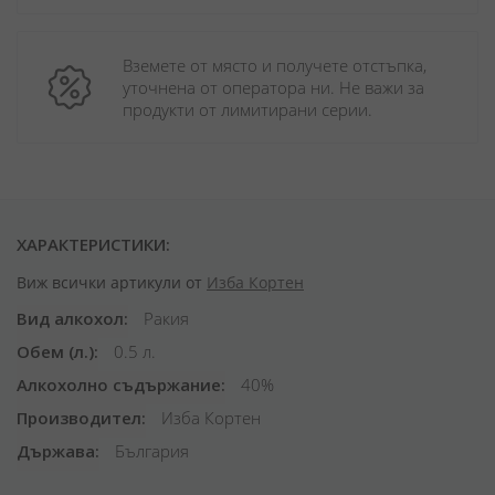
Вземете от място и получете отстъпка, 
уточнена от оператора ни. Не важи за 
продукти от лимитирани серии.
ХАРАКТЕРИСТИКИ:
Виж всички артикули от
Изба Кортен
Вид алкохол
Ракия
Обем (л.)
0.5 л.
Алкохолно съдържание
40%
Производител
Изба Кортен
Държава
България