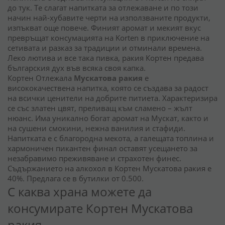
до тук. Те слагат напитката за отлежаване и по този
начин най-хубавите черти на използваните продукти,
изпъкват още повече. Финият аромат и мекият вкус
превръщат консумацията на Korten в приключение на
сетивата и разказ за традиции и отминали времена.
Леко лютива и все така пивка, ракия Кортен предава
българския дух във всяка своя капка.
Кортен Отлежала
Мускатова ракия
е
висококачествена напитка, която се създава за радост
на всички ценители на добрите питиета. Характеризира
се със златен цвят, преливащ към сламено – жълт
нюанс. Има уникално богат аромат на Мускат, както и
на сушени смокини, нежна ванилия и стафиди.
Напитката е с благородна мекота, а галещата топлина и
хармоничен пикантен финал оставят усещането за
незабравимо преживяване и страхотен финес.
Съдържанието на алкохол в Кортен Мускатова ракия е
40%. Предлага се в бутилки от 0.500.
С каква храна можете да
консумирате Кортен Мускатова
ракия