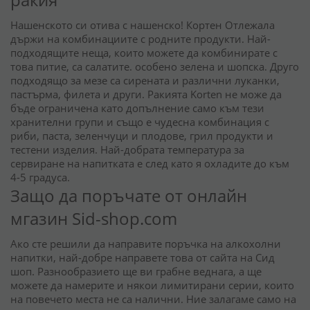
Нашенското си отива с нашенско! Кортен Отлежала
държи на комбинациите с родните продукти. Най-
подходящите неща, които можете да комбинирате с
това питие, са салатите. особено зелена и шопска. Друго
подходящо за мезе са сирената и различни луканки,
пастърма, филета и други. Ракията Korten не може да
бъде ограничена като допълнение само към тези
хранителни групи и също е чудесна комбинация с
риби, паста, зеленчуци и плодове, грил продукти и
тестени изделия. Най-добрата температура за
сервиране на напитката е след като я охладите до към
4-5 градуса.
Защо да поръчате от онлайн
мгазин Sid-shop.com
Ако сте решили да направите поръчка на алкохолни
напитки, най-добре направете това от сайта на Сид
шоп. Разнообразието ще ви грабне веднага, а ще
можете да намерите и някои лимитирани серии, които
на повечето места не са налични. Ние залагаме само на