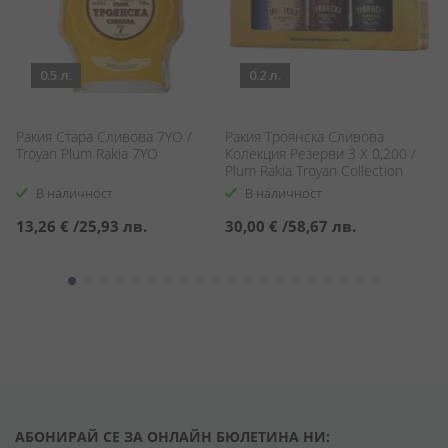
0.5 л.
0.2 л.
Ракия Стара Сливова 7YO /
Ракия Троянска Сливова
Д
Troyan Plum Rakia 7YO
Колекция Резерви 3 Х 0,200 /
/ 
Plum Rakia Troyan Collection
В наличност
В наличност
13,26 €
/
25,93 лв.
30,00 €
/
58,67 лв.
4
АБОНИРАЙ СЕ ЗА ОНЛАЙН БЮЛЕТИНА НИ: