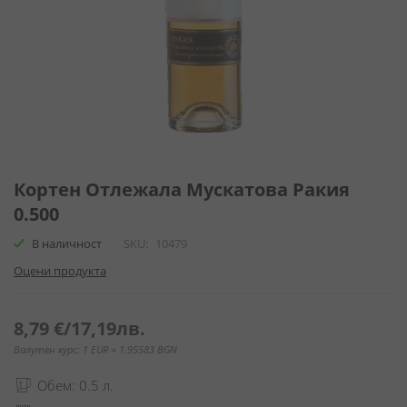
Преминете
към
Кортен Отлежала Мускатова Ракия
началото
0.500
на
галерия
В наличност
SKU
10479
със
Оцени продукта
снимки
8,79 €
/
17,19лв.
Валутен курс: 1 EUR = 1.95583 BGN
Обем: 0.5 л.