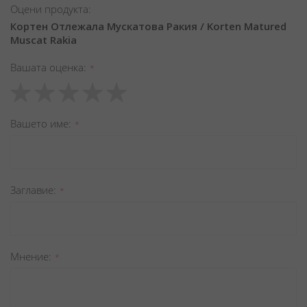
Оцени продукта:
Кортен Отлежала Мускатова Ракия / Korten Matured
Muscat Rakia
Вашата оценка
1
2
3
4
5
star
stars
stars
stars
stars
Вашето име
Заглавиe
Мнение