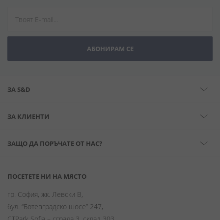
АБОНИРАМ СЕ
ЗА S&D
ЗА КЛИЕНТИ
ЗАЩО ДА ПОРЪЧАТЕ ОТ НАС?
ПОСЕТЕТЕ НИ НА МЯСТО
гр. София, жк. Левски В,
бул. “Ботевградско шосе” 247,
CTPark Sofia – сграда 3, склад 303