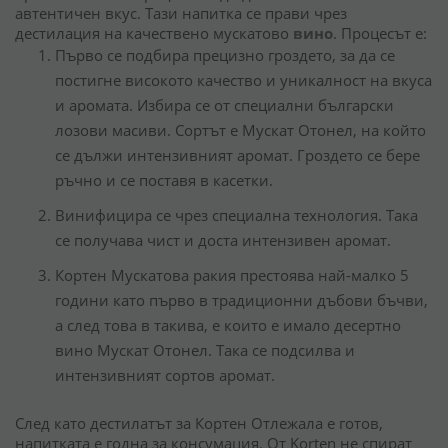
автентичен вкус. Тази напитка се прави чрез
дестилация на качествено мускатово
вино
. Процесът е:
Първо се подбира прецизно гроздето, за да се
постигне високото качество и уникалност на вкуса
и аромата. Избира се от специални български
лозови масиви. Сортът е Мускат Отонел, на който
се дължи интензивният аромат. Гроздето се бере
ръчно и се поставя в касетки.
Винифицира се чрез специална технология. Така
се получава чист и доста интензивен аромат.
Кортен Мускатова ракия престоява най-малко 5
години като първо в традиционни дъбови бъчви,
а след това в такива, е които е имало десертно
вино Мускат Отонел. Така се подсилва и
интензивният сортов аромат.
След като дестилатът за Кортен Отлежала е готов,
напитката е годна за консумация. От Korten не спират