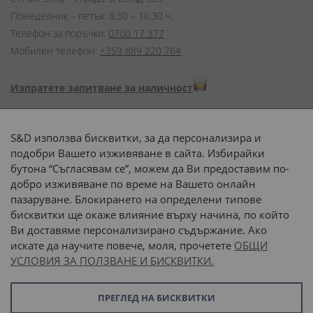
Понеделник – петък: 8:30 – 16:30 ч.
Телефон за поръчки:
0700 17 377
Мобилен телефон:
+359 889 220 764
Изпратете запитване за наличност
Начини на плащане:
S&D използва бисквитки, за да персонализира и
подобри Вашето изживяване в сайта. Избирайки
бутона “Съгласявам се”, можем да Ви предоставим по-
добро изживяване по време на Вашето онлайн
пазаруване. Блокирането на определени типове
Доставка до адрес с:
бисквитки ще окаже влияние върху начина, по който
Ви доставяме персонализирано съдържание. Ако
 или 
наш транспорт
искате да научите повече, моля, прочетете
ОБЩИ
УСЛОВИЯ ЗА ПОЛЗВАНЕ И БИСКВИТКИ.
Последвайте ни:
ПРЕГЛЕД НА БИСКВИТКИ