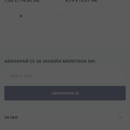
7,62 €
/
14,90 лв.
4,79 €
/
9,37 лв.
5
АБОНИРАЙ СЕ ЗА ОНЛАЙН БЮЛЕТИНА НИ:
АБОНИРАМ СЕ
ЗА S&D