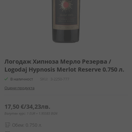
Преминете
към
Логодаж Хипноза Мерло Резерва /
началото
Logodaj Hypnosis Merlot Reserve 0.750 л.
на
галерия
В наличност
SKU
3-2250-777
със
Оцени продукта
снимки
17,50 €
/
34,23лв.
Валутен курс: 1 EUR = 1.95583 BGN
Обем: 0.750 л.