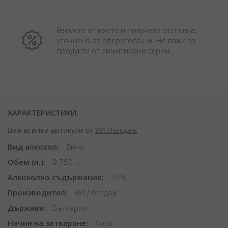
Вземете от място и получете отстъпка, 
уточнена от оператора ни. Не важи за 
продукти от лимитирани серии.
ХАРАКТЕРИСТИКИ:
Виж всички артикули от
ВИ Логодаж
Вид алкохол
Вино
Обем (л.)
0.750 л.
Алкохолно съдържание
15%
Производител
ВИ Логодаж
Държава
България
Начин на затваряне
Корк