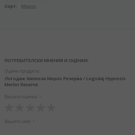
Сорт
Мерло
ПОТРЕБИТЕЛСКИ МНЕНИЯ И ОЦЕНКИ:
Оцени продукта:
Логодаж Хипноза Мерло Резерва / Logodaj Hypnosis
Merlot Reserve
Вашата оценка
1
2
3
4
5
star
stars
stars
stars
stars
Вашето име