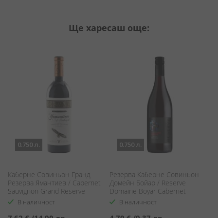
Ще харесаш още:
0.750 л.
0.750 л.
Каберне Совиньон Гранд
Резерва Каберне Совиньон
Л
Резерва Ямантиев / Cabernet
Домейн Бойар / Reserve
Ph
Sauvignon Grand Reserve
Domaine Boyar Cabernet
Yamantievs
Sauvignon
В наличност
В наличност