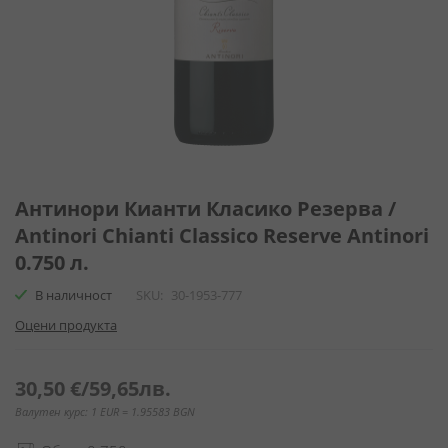
Преминете
към
Антинори Кианти Класико Резерва /
началото
Antinori Chianti Classico Reserve Antinori
на
0.750 л.
галерия
със
В наличност
SKU
30-1953-777
снимки
Оцени продукта
30,50 €
/
59,65лв.
Валутен курс: 1 EUR = 1.95583 BGN