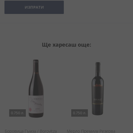
ИЗПРАТИ
Ще харесаш още:
0.750 л.
0.750 л.
Боровица Гъмза / Borovitza
Мерло Премиум Резерва
Л