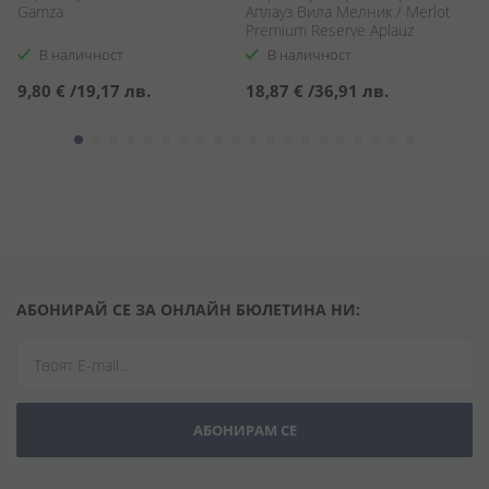
Gamza
Аплауз Вила Мелник / Merlot
Си
Premium Reserve Aplauz
fr
В наличност
В наличност
9,80 €
/
19,17 лв.
18,87 €
/
36,91 лв.
1
АБОНИРАЙ СЕ ЗА ОНЛАЙН БЮЛЕТИНА НИ:
АБОНИРАМ СЕ