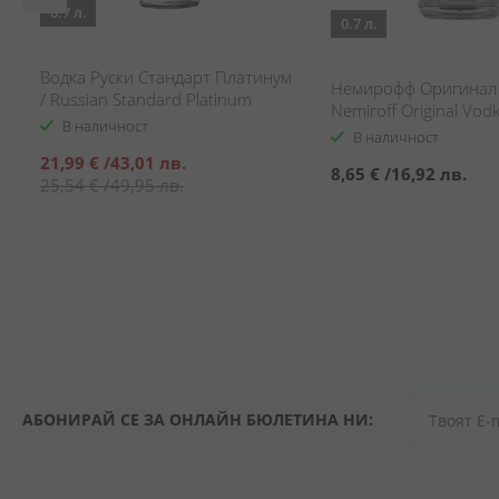
0.7 л.
0.7 л.
Водка Руски Стандарт Платинум
Немирофф Оригинал 
/ Russian Standard Platinum
Nemiroff Original Vod
В наличност
В наличност
Специална
21,99 €
/
43,01 лв.
8,65 €
/
16,92 лв.
цена
25,54 €
/
49,95 лв.
АБОНИРАЙ СЕ ЗА ОНЛАЙН БЮЛЕТИНА НИ: