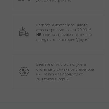
до 3 дни в страната.
Безплатна доставка за цялата 
страна при поръчки от 79.99+€ 
НЕ
 важи за поръчки с включени 
продукти от категория "Други". 
Вземете от място и получете 
отстъпка, уточнена от оператора 
ни. Не важи за продукти от 
лимитирани серии.