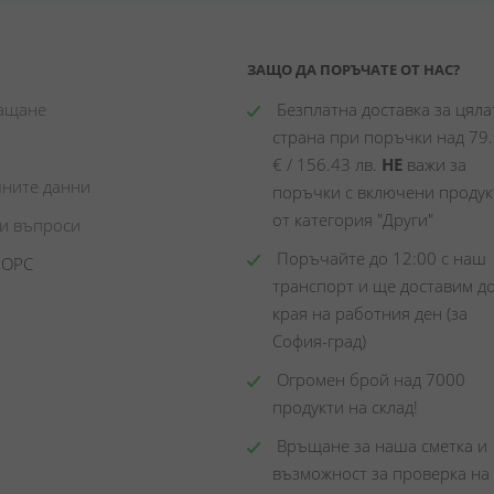
ЗАЩО ДА ПОРЪЧАТЕ ОТ НАС?
лащане
 Безплатна доставка за цялат
страна при поръчки над 79.
€ / 156.43 лв. 
НЕ
 важи за 
чните данни
поръчки с включени продукт
от категория "Други"
ни въпроси
 Поръчайте до 12:00 с наш 
 ОРС
транспорт и ще доставим до
края на работния ден (за 
София-град)
 Огромен брой над 7000 
продукти на склад! 
 Връщане за наша сметка и 
възможност за проверка на 