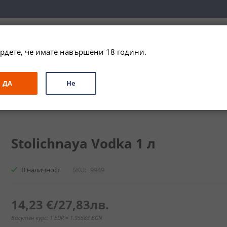
вка за цялата страна при поръчки на алкохол над 
79,99 € / 156
рдете, че имате навършени 18 години.
ЗА ПОДАРЪК
ПРОМО
СПЕЦИАЛНИ ПРЕДЛОЖЕНИЯ
МАРКИ
ДА
Не
Водка / Stolichnaya Vodka
Stolichnaya Vodka 1 л
В наличност
SKU
9949
14,23 €
/
27,83лв.
Валутен курс: 1 EUR = 1.95583 BGN