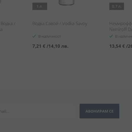
1 л.
0.7 л.
Водка /
Водка Савой / Vodka Savoy
Немирофф 
ka
Nemiroff D
В наличност
В наличн
7,21 €
/
14,10 лв.
13,54 €
/
2
АБОНИРАМ СЕ