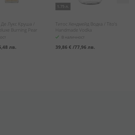
1.75 л.
Де Лукс Круша /
Титос Хендмейд Водка / Tito's
eluxe Burning Pear
Handmade Vodka
ост
В наличност
6,48 лв.
39,86 €
/
77,96 лв.