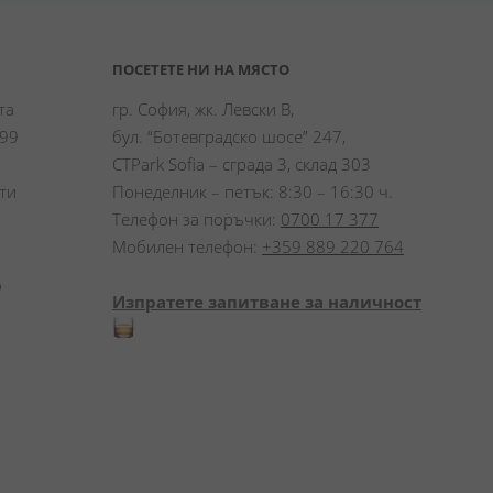
ПОСЕТЕТЕ НИ НА МЯСТО
а 
гр. София, жк. Левски В,
99 
бул. “Ботевградско шосе” 247,
CTPark Sofia – сграда 3, склад 303
и 
Понеделник – петък: 8:30 – 16:30 ч.
Телефон за поръчки:
0700 17 377
Мобилен телефон:
+359 889 220 764
 
Изпратете запитване за наличност