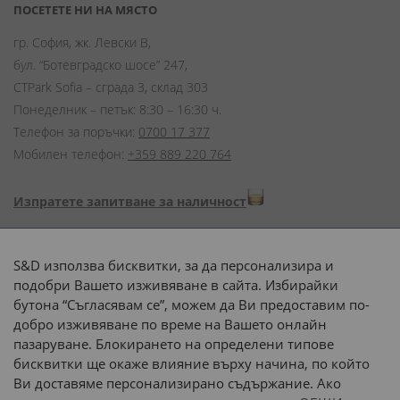
ПОСЕТЕТЕ НИ НА МЯСТО
гр. София, жк. Левски В,
бул. “Ботевградско шосе” 247,
CTPark Sofia – сграда 3, склад 303
Понеделник – петък: 8:30 – 16:30 ч.
Телефон за поръчки:
0700 17 377
Мобилен телефон:
+359 889 220 764
Изпратете запитване за наличност
Начини на плащане:
S&D използва бисквитки, за да персонализира и
подобри Вашето изживяване в сайта. Избирайки
бутона “Съгласявам се”, можем да Ви предоставим по-
добро изживяване по време на Вашето онлайн
пазаруване. Блокирането на определени типове
Доставка до адрес с:
бисквитки ще окаже влияние върху начина, по който
Ви доставяме персонализирано съдържание. Ако
 или 
наш транспорт