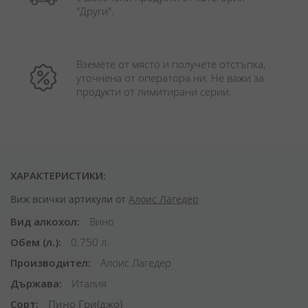
"Други". 
Вземете от място и получете отстъпка, 
уточнена от оператора ни. Не важи за 
продукти от лимитирани серии.
ХАРАКТЕРИСТИКИ:
Виж всички артикули от
Алоис Лагедер
Вид алкохол
Вино
Обем (л.)
0.750 л.
Производител
Алоис Лагедер
Държава
Италия
Сорт
Пино Гри(джо)