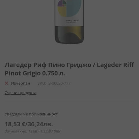
Преминете
към
Лагедер Риф Пино Гриджо / Lageder Riff
началото
Pinot Grigio 0.750 л.
на
галерия
Изчерпан
SKU
3-00030-777
със
Оцени продукта
снимки
Уведоми ме при наличност
18,53 €
/
36,24лв.
Валутен курс: 1 EUR = 1.95583 BGN