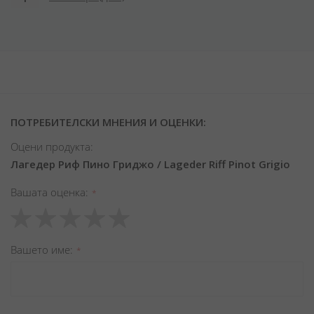
ПОТРЕБИТЕЛСКИ МНЕНИЯ И ОЦЕНКИ:
Оцени продукта:
Лагедер Риф Пино Гриджо / Lageder Riff Pinot Grigio
Вашата оценка
1
2
3
4
5
star
stars
stars
stars
stars
Вашето име