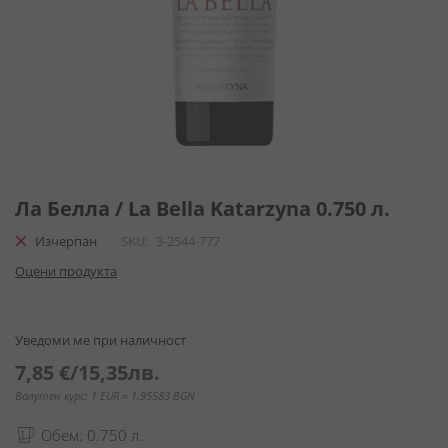
Преминете
към
Ла Белла / La Bella Katarzyna 0.750 л.
началото
Изчерпан
SKU
3-2544-777
на
галерия
Оцени продукта
със
снимки
Уведоми ме при наличност
7,85 €
/
15,35лв.
Валутен курс: 1 EUR = 1.95583 BGN
Обем: 0.750 л.