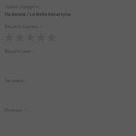
Оцени продукта:
Ла Белла / La Bella Katarzyna
Вашата оценка
1
2
3
4
5
star
stars
stars
stars
stars
Вашето име
Заглавиe
Мнение