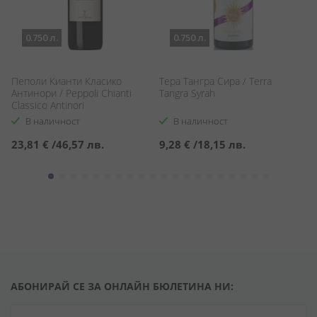
0.750 л.
0.750 л.
Пеполи Кианти Класико
Тера Тангра Сира / Terra
Б
Антинори / Peppoli Chianti
Tangra Syrah
Be
Classico Antinori
В наличност
В наличност
23,81 €
/
46,57 лв.
9,28 €
/
18,15 лв.
7
АБОНИРАЙ СЕ ЗА ОНЛАЙН БЮЛЕТИНА НИ: