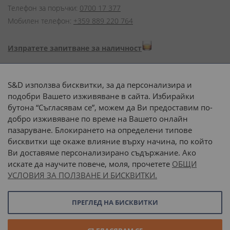
Телефон за поръчки:
0700 17 377
Мобилен телефон:
+359 889 220 764
Изпратете запитване за наличност
Начини на плащане:
S&D използва бисквитки, за да персонализира и
подобри Вашето изживяване в сайта. Избирайки
бутона “Съгласявам се”, можем да Ви предоставим по-
добро изживяване по време на Вашето онлайн
пазаруване. Блокирането на определени типове
Доставка до адрес с:
бисквитки ще окаже влияние върху начина, по който
Ви доставяме персонализирано съдържание. Ако
 или 
наш транспорт
искате да научите повече, моля, прочетете
ОБЩИ
УСЛОВИЯ ЗА ПОЛЗВАНЕ И БИСКВИТКИ.
Последвайте ни:
ПРЕГЛЕД НА БИСКВИТКИ
© 2026 “С и Д Комерсиал” ООД. Всички права запазени.