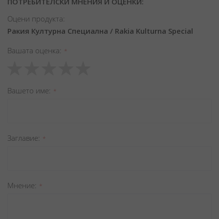
ПОТРЕБИТЕЛСКИ МНЕНИЯ И ОЦЕНКИ:
Оцени продукта:
Ракия Културна Специална / Rakia Kulturna Special
Вашата оценка
1
2
3
4
5
star
stars
stars
stars
stars
Вашето име
Заглавиe
Мнение