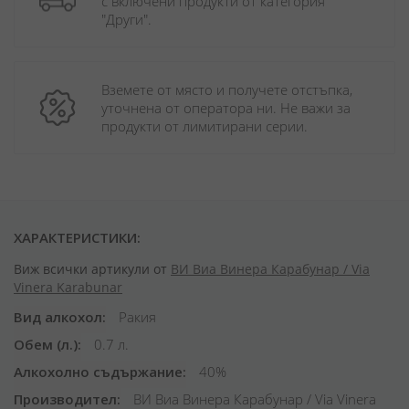
с включени продукти от категория 
"Други". 
Вземете от място и получете отстъпка, 
уточнена от оператора ни. Не важи за 
продукти от лимитирани серии.
ХАРАКТЕРИСТИКИ:
Виж всички артикули от
ВИ Виа Винера Карабунар / Via
Vinera Karabunar
Вид алкохол
Ракия
Обем (л.)
0.7 л.
Алкохолно съдържание
40%
Производител
ВИ Виа Винера Карабунар / Via Vinera