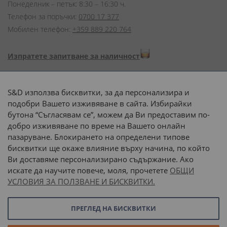
Понеделник – петък: 8:30 – 16:30 ч.
Телефон за поръчки:
0700 17 377
Мобилен телефон:
+359 889 220 764
Изпратете запитване за наличност
Начини на плащане:
S&D използва бисквитки, за да персонализира и
подобри Вашето изживяване в сайта. Избирайки
бутона “Съгласявам се”, можем да Ви предоставим по-
добро изживяване по време на Вашето онлайн
пазаруване. Блокирането на определени типове
Доставка до адрес с:
бисквитки ще окаже влияние върху начина, по който
Ви доставяме персонализирано съдържание. Ако
 или 
наш транспорт
искате да научите повече, моля, прочетете
ОБЩИ
УСЛОВИЯ ЗА ПОЛЗВАНЕ И БИСКВИТКИ.
Последвайте ни:
ПРЕГЛЕД НА БИСКВИТКИ