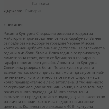
Karabunar
Държава
България
ОПИСАНИЕ:
Ракията Културна Специална резерва е гордост за
майсторите производители от изба Карабунар. За нея
се подбират най-добрите гроздове Червен Мискет,
които са най-добрите винени дестилати. Те отлежават 6
години в дъбови бъчви. Всяка година се произвежда
лимитирана серия, която се бутилира в гравирана
гарафа с оригинален дизайн. Ароматът на Културна
Специална резерва е богат. Послевкусът е дълъг и
всички нотки, които присъстват, могат да се усетят най-
интензивно, когато течността се пие от широка чаша,
която предварително е леко затоплена. В тях най-често
се сервират малцово уиски или коняк, но и за този вид
ракия са много подходящи. Много елегантен и
ексклузивен продукт, който е подходящ за тържества по
различни поводи, както и за подарък на истински
ценители. Количеството алкохол е 40%. Културна