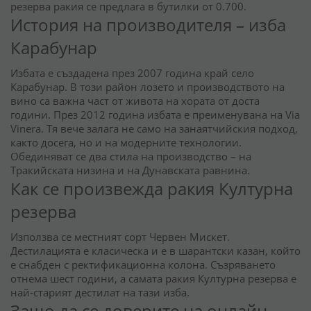
резерва ракия се предлага в бутилки от 0.700.
История на производителя – изба
Карабунар
Избата е създадена през 2007 година край село
Карабунар. В този район лозето и производството на
вино са важна част от живота на хората от доста
години. През 2012 година избата е преименувана на Via
Vinera. Тя вече залага не само на занаятчийския подход,
както досега, но и на модерните технологии.
Обединяват се два стила на производство – на
Тракийската низина и на Дунавската равнина.
Как се произвежда ракия Културна
резерва
Използва се местният сорт Червен Мискет.
Дестилацията е класическа и е в шарантски казан, който
е снабден с ректификационна колона. Съзряването
отнема шест години, а самата ракия Културна резерва е
най-старият дестилат на тази изба.
Защо да се доверите на онлайн