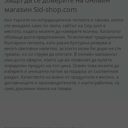
магазин Sid-shop.com
Ако търсите по-нетрадиционни питиета и такива, които
сте виждали само по света, сайтът на Сид шоп е
мястото, където можете да намерите всичко. Каталогът
обхваща доста предложения. Те включват традиционни
български питиета, като ракия Културна резерва и
много световни напитки, за които може би дори не сте
чували, но си струва да опитате. В онлайн магазинът
има доста оферти, които ще ви позволят да купите
определен продукт на топ цена. Освен това можете да
изберете и уникално питие за подарък от съответния
раздел. Качеството на всеки от продуктите е високо, а
доставчиците и производителите, с които работим, са
само доказани имена на пазара.