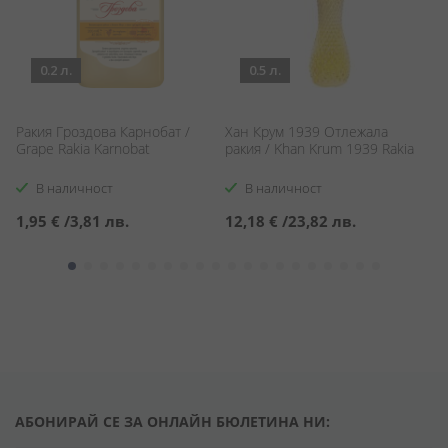
0.2 л.
0.5 л.
/
Ракия Гроздова Карнобат /
Хан Крум 1939 Отлежала
Б
Grape Rakia Karnobat
ракия / Khan Krum 1939 Rakia
По
Ra
В наличност
В наличност
1,95 €
/
3,81 лв.
12,18 €
/
23,82 лв.
1
АБОНИРАЙ СЕ ЗА ОНЛАЙН БЮЛЕТИНА НИ: