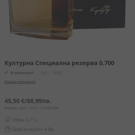
Преминете
към
Културна Специална резерва 0.700
началото
В наличност
SKU
10032
на
галерия
Оцени продукта
със
снимки
45,50 €
/
88,99лв.
Валутен курс: 1 EUR = 1.95583 BGN
Обем: 0.7 л.
Брой в кашон: 4 бр.