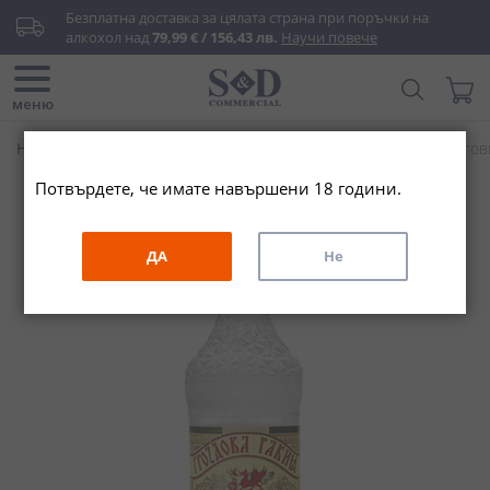
Прескачане
Безплатна доставка за цялата страна при поръчки на 
към
алкохол над 
79,99 € / 156,43 лв.
Научи повече
съдържанието
Търси...
Моята
меню
Начало
Алкохолни напитки
Ракия
Гроздова
Търгови
Потвърдете, че имате навършени 18 години.
Преминете
към
края
ДА
Не
на
галерията
на
изображенията