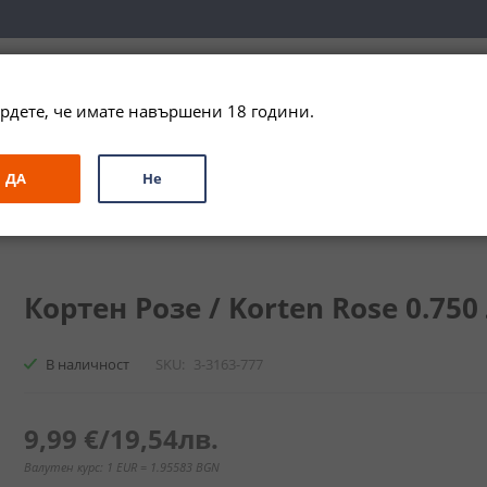
вка за цялата страна при поръчки на алкохол над 
79,99 € / 156
рдете, че имате навършени 18 години.
ЗА ПОДАРЪК
ПРОМО
СПЕЦИАЛНИ ПРЕДЛОЖЕНИЯ
МАРКИ
ДА
Не
 Rose
Кортен Розе / Korten Rose 0.750 
В наличност
SKU
3-3163-777
9,99 €
/
19,54лв.
Валутен курс: 1 EUR = 1.95583 BGN