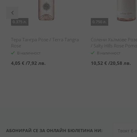
0.375 л.
0.750 л.
Тера Тангра Розе / Terra Tangra
Солени Хълмове Роз
Rose
/ Salty Hills Rose Pomo
В наличност
В наличност
4,05 €
/
7,92 лв.
10,52 €
/
20,58 лв.
АБОНИРАЙ СЕ ЗА ОНЛАЙН БЮЛЕТИНА НИ: