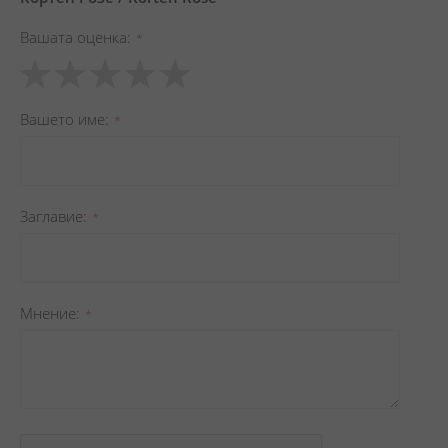
Вашата оценка
1
2
3
4
5
star
stars
stars
stars
stars
Вашето име
Заглавиe
Мнение