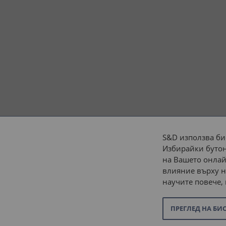
S&D използва би
Избирайки бутон
Начини на плащане:
на Вашето онлай
влияние върху н
научите повече,
ПРЕГЛЕД НА БИ
© 2026 “С и Д Комерсиал” ООД. Всички права запазени.