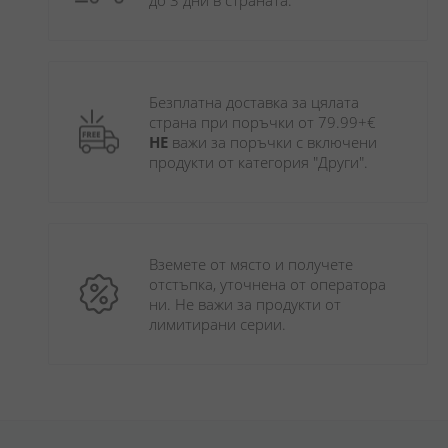
до 3 дни в страната.
Безплатна доставка за цялата 
страна при поръчки от 79.99+€ 
НЕ
 важи за поръчки с включени 
продукти от категория "Други". 
Вземете от място и получете 
отстъпка, уточнена от оператора 
ни. Не важи за продукти от 
лимитирани серии.