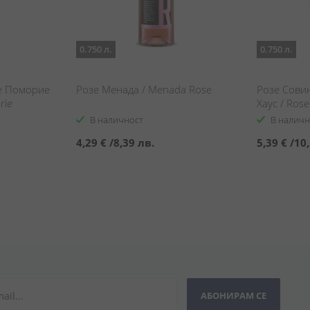
0.750 л.
0.750 л.
е Поморие
Розе Менада / Menada Rose
Розе Сови
rie
Хаус / Ros
Turtle Hou
В наличност
В наличн
4,29 €
/
8,39 лв.
5,39 €
/
10,
АБОНИРАМ СЕ