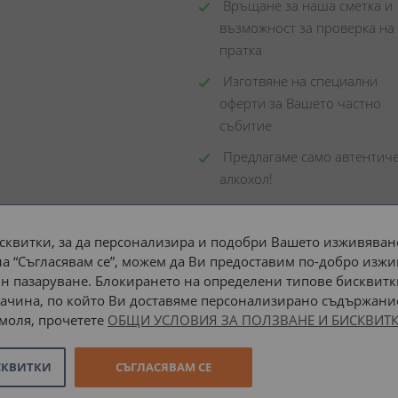
 Връщане за наша сметка и 
възможност за проверка на 
пратка
 Изготвяне на специални 
оферти за Вашето частно 
събитие
 Предлагаме само автентиче
алкохол!
сквитки, за да персонализира и подобри Вашето изживяване
а “Съгласявам се”, можем да Ви предоставим по-добро изжи
Доставка до адрес с:
н пазаруване. Блокирането на определени типове бисквитк
ачина, по който Ви доставяме персонализирано съдържание
 моля, прочетете
ОБЩИ УСЛОВИЯ ЗА ПОЛЗВАНЕ И БИСКВИТК
СКВИТКИ
СЪГЛАСЯВАМ СЕ
Онлайн магазин от
Stenik