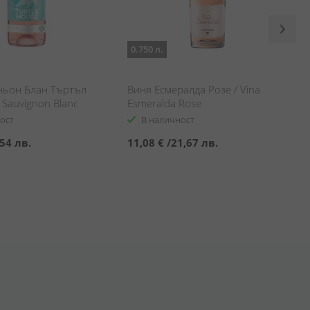
0.750 л.
ньон Блан Търтъл
Виня Есмералда Розе / Vina
e Sauvignon Blanc
Esmeralda Rose
se
ост
В наличност
54 лв.
11,08 €
/
21,67 лв.