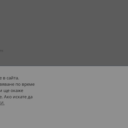
н 
 в сайта.
вяване по време
 или 
наш транспорт
и ще окаже
. Ако искате да
Последвайте ни:
И.