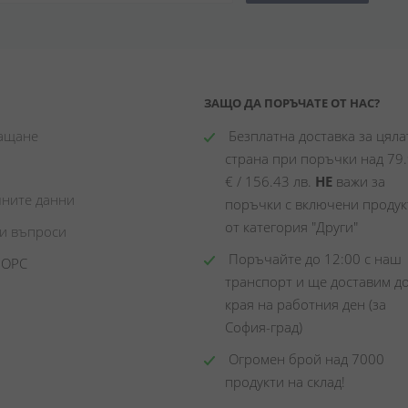
ЗАЩО ДА ПОРЪЧАТЕ ОТ НАС?
лащане
 Безплатна доставка за цялат
страна при поръчки над 79.
€ / 156.43 лв. 
НЕ
 важи за 
чните данни
поръчки с включени продукт
от категория "Други"
ни въпроси
 Поръчайте до 12:00 с наш 
 ОРС
транспорт и ще доставим до
края на работния ден (за 
София-град)
 Огромен брой над 7000 
продукти на склад! 