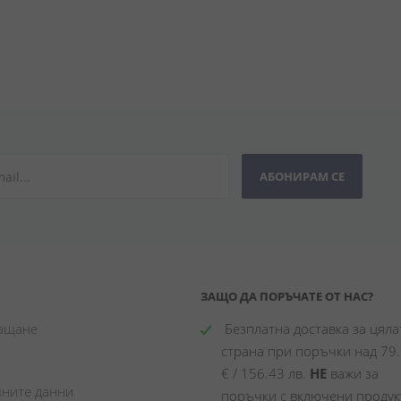
АБОНИРАМ СЕ
ЗАЩО ДА ПОРЪЧАТЕ ОТ НАС?
лащане
 Безплатна доставка за цялат
страна при поръчки над 79.
€ / 156.43 лв. 
НЕ
 важи за 
чните данни
поръчки с включени продукт