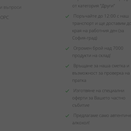
от категория "Други"
ни въпроси
 Поръчайте до 12:00 с наш 
 ОРС
транспорт и ще доставим до
края на работния ден (за 
София-град)
 Огромен брой над 7000 
продукти на склад! 
 Връщане за наша сметка и 
възможност за проверка на 
пратка
 Изготвяне на специални 
оферти за Вашето частно 
събитие
 Предлагаме само автентиче
алкохол!