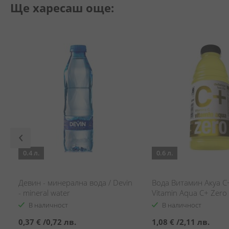
Ще харесаш още:
0.4 л.
0.6 л.
Девин - минерална вода / Devin
Вода Витамин Акуа C+
- mineral water
Vitamin Aqua C+ Zero
В наличност
В наличност
0,37 €
/
0,72 лв.
1,08 €
/
2,11 лв.