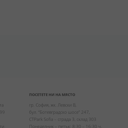
ПОСЕТЕТЕ НИ НА МЯСТО
а 
гр. София, жк. Левски В,
99 
бул. “Ботевградско шосе” 247,
CTPark Sofia – сграда 3, склад 303
и 
Понеделник – петък: 8:30 – 16:30 ч.