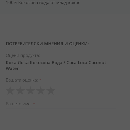
100% Кокосова вода от млад кокос
ПОТРЕБИТЕЛСКИ МНЕНИЯ И ОЦЕНКИ:
Оцени продукта:
Кока Лока Кокосова Вода / Coca Loca Coconut
Water
Вашата оценка
1
2
3
4
5
star
stars
stars
stars
stars
Вашето име