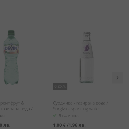
0.25 л.
Грейпфрут &
Сурджива - газирана вода /
 газирана вода /
Surgiva - sparkling water
rapefruit & Peach -
ост
В наличност
ater
0 лв.
1,00 €
/
1,96 лв.