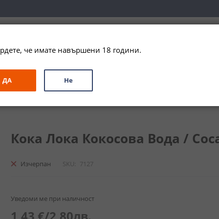
вка за цялата страна при поръчки на алкохол над 
79,99 € / 156
рдете, че имате навършени 18 години.
ЗА ПОДАРЪК
ПРОМО
СПЕЦИАЛНИ ПРЕДЛОЖЕНИЯ
МАРКИ
ДА
Не
ова Вода / Coca Loca Coconut Water
Кока Лока Кокосова Вода / Coca
Изчерпан
SKU
7127
Уведоми ме при наличност
1,43 €
/
2,80лв.