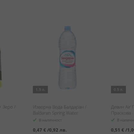
1.5 л.
0.5 л.
 Зеро /
Изворна Вода Балдаран /
Девин Air 
Baldaran Spring Water
Праскова -
Devin Air G
В наличност
В наличн
sparkling w
0,47 €
/
0,92 лв.
0,51 €
/
1,0