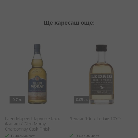
Ще харесаш още:
0.7 л.
0.05 л.
Р
Глен Морей Шардоне Каск
Ледайг 10г. / Ledaig 10YO
Из
Финиш / Glen Moray
Re
Chardonnay Cask Finish
В наличност
В наличност