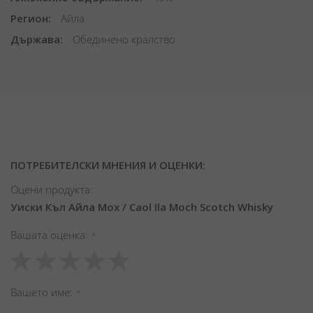
Регион
Айла
Държава
Обединено кралство
ПОТРЕБИТЕЛСКИ МНЕНИЯ И ОЦЕНКИ:
Оцени продукта:
Уиски Къл Айла Мох / Caol Ila Moch Scotch Whisky
Вашата оценка
1
2
3
4
5
star
stars
stars
stars
stars
Вашето име