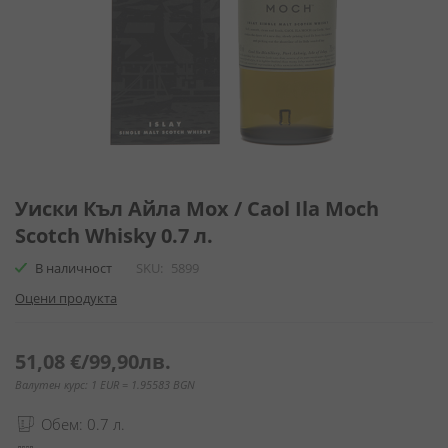
Преминете
към
Уиски Къл Айла Мох / Caol Ila Moch
началото
Scotch Whisky 0.7 л.
на
галерия
В наличност
SKU
5899
със
Оцени продукта
снимки
51,08 €
/
99,90лв.
Валутен курс: 1 EUR = 1.95583 BGN
Обем: 0.7 л.