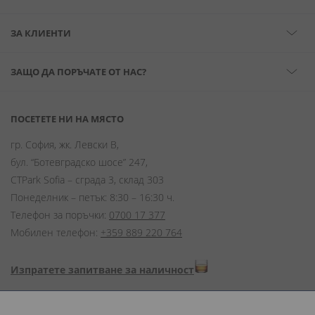
ЗА КЛИЕНТИ
ЗАЩО ДА ПОРЪЧАТЕ ОТ НАС?
ПОСЕТЕТЕ НИ НА МЯСТО
гр. София, жк. Левски В,
бул. “Ботевградско шосе” 247,
CTPark Sofia – сграда 3, склад 303
Понеделник – петък: 8:30 – 16:30 ч.
Телефон за поръчки:
0700 17 377
Мобилен телефон:
+359 889 220 764
Изпратете запитване за наличност