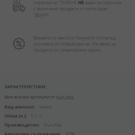
поръчки от 79.99+€ 
НЕ
 важи за поръчки 
с включени продукти от категория 
"Други". 
Вземете от място и получете отстъпка, 
уточнена от оператора ни. Не важи за 
продукти от лимитирани серии.
ХАРАКТЕРИСТИКИ:
Виж всички артикули от
Къл Ила
Вид алкохол
Уиски
Обем (л.)
0.7 л.
Производител
Къл Ила
Алкохолно съдържание
43%