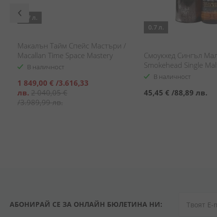
0.7 л.
0.7 л.
Макалън Тайм Спейс Мастъри /
Macallan Time Space Mastery
Смоукхед Сингъл Мал
Smokehead Single Mal
В наличност
Whisky
В наличност
Специална
1 849,00 €
/
3.616,33
цена
лв.
2 040,05 €
45,45 €
/
88,89 лв.
/
3.989,99 лв.
АБОНИРАЙ СЕ ЗА ОНЛАЙН БЮЛЕТИНА НИ: