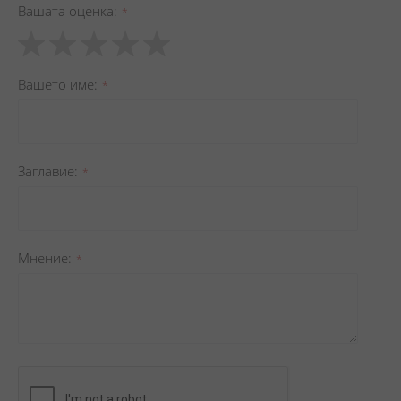
Вашата оценка
1
2
3
4
5
star
stars
stars
stars
stars
Вашето име
Заглавиe
Мнение