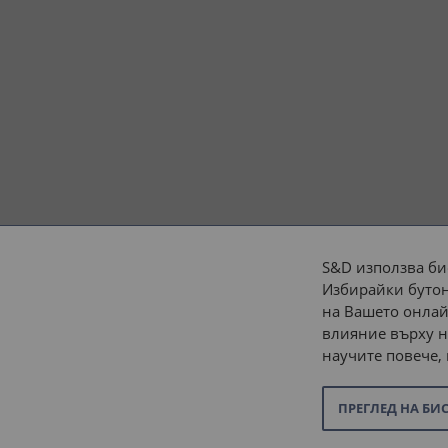
S&D използва би
Избирайки бутон
Начини на плащане:
на Вашето онлай
влияние върху н
научите повече,
ПРЕГЛЕД НА БИ
© 2026 “С и Д Комерсиал” ООД. Всички права запазени.