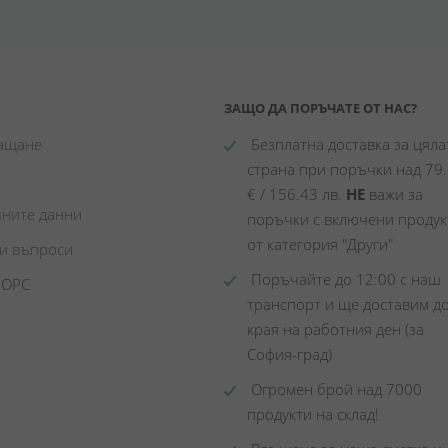
ЗАЩО ДА ПОРЪЧАТЕ ОТ НАС?
лащане
 Безплатна доставка за цялат
страна при поръчки над 79.
€ / 156.43 лв. 
НЕ
 важи за 
чните данни
поръчки с включени продукт
от категория "Други"
ни въпроси
 Поръчайте до 12:00 с наш 
 ОРС
транспорт и ще доставим до
края на работния ден (за 
София-град)
 Огромен брой над 7000 
продукти на склад! 