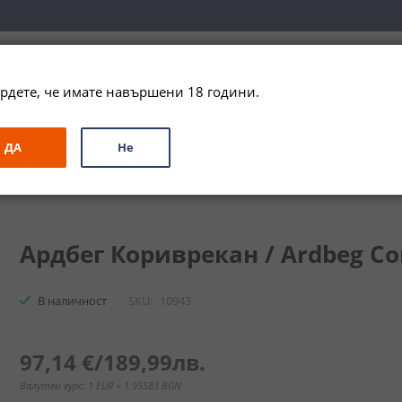
вка за цялата страна при поръчки на алкохол над 
79,99 € / 156
рдете, че имате навършени 18 години.
ЗА ПОДАРЪК
ПРОМО
СПЕЦИАЛНИ ПРЕДЛОЖЕНИЯ
МАРКИ
ДА
Не
и
Сингъл Малц
Ардбег Кориврекан / Ardbeg Corryvreckan
Ардбег Кориврекан / Ardbeg Cor
В наличност
SKU
10943
97,14 €
/
189,99лв.
Валутен курс: 1 EUR = 1.95583 BGN