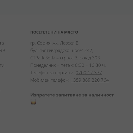
ПОСЕТЕТЕ НИ НА МЯСТО
а 
гр. София, жк. Левски В,
99 
бул. “Ботевградско шосе” 247,
CTPark Sofia – сграда 3, склад 303
и 
Понеделник – петък: 8:30 – 16:30 ч.
Телефон за поръчки:
0700 17 377
Мобилен телефон:
+359 889 220 764
 
Изпратете запитване за наличност