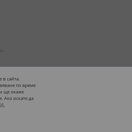
н 
 в сайта.
вяване по време
 или 
наш транспорт
и ще окаже
. Ако искате да
Последвайте ни:
И.