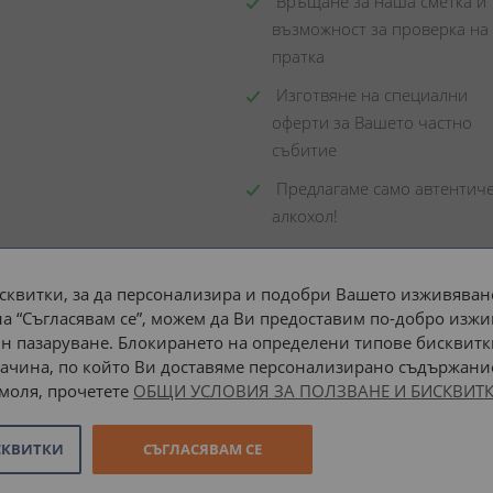
 Връщане за наша сметка и 
възможност за проверка на 
пратка
 Изготвяне на специални 
оферти за Вашето частно 
събитие
 Предлагаме само автентиче
алкохол!
сквитки, за да персонализира и подобри Вашето изживяване
а “Съгласявам се”, можем да Ви предоставим по-добро изжи
Доставка до адрес с:
н пазаруване. Блокирането на определени типове бисквитк
ачина, по който Ви доставяме персонализирано съдържание
 моля, прочетете
ОБЩИ УСЛОВИЯ ЗА ПОЛЗВАНЕ И БИСКВИТК
СКВИТКИ
СЪГЛАСЯВАМ СЕ
Онлайн магазин от
Stenik