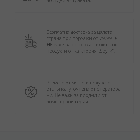
до 3 дни в страната.
Безплатна доставка за цялата 
страна при поръчки от 79.99+€ 
НЕ
 важи за поръчки с включени 
продукти от категория "Други". 
Вземете от място и получете 
отстъпка, уточнена от оператора 
ни. Не важи за продукти от 
лимитирани серии.