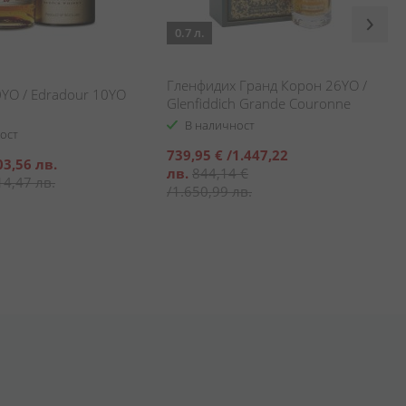
0.7 л.
Гленфидих Гранд Корон 26YO /
0YО / Edradour 10YO
Glenfiddich Grande Couronne
26YO
В наличност
ост
Специална
739,95 €
/
1.447,22
03,56 лв.
цена
лв.
844,14 €
14,47 лв.
/
1.650,99 лв.