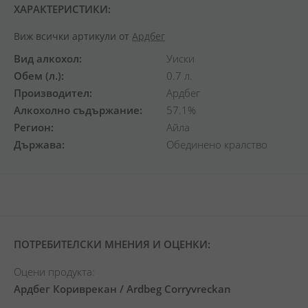
ХАРАКТЕРИСТИКИ:
Виж всички артикули от
Ардбег
Вид алкохол
Уиски
Обем (л.)
0.7 л.
Производител
Ардбег
Алкохолно съдържание
57.1%
Регион
Айла
Държава
Обединено кралство
ПОТРЕБИТЕЛСКИ МНЕНИЯ И ОЦЕНКИ:
Оцени продукта:
Ардбег Кориврекан / Ardbeg Corryvreckan