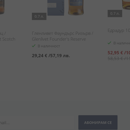
0.7 л.
0.7 л.
Едрадур 1
ц /
Гленливет Фаундърс Ризърв /
t Scotch
Glenlivet Founder's Reserve
В наличн
В наличност
Специална
52,95 €
/
1
29,24 €
/
57,19 лв.
цена
58,53 €
/
1
АБОНИРАМ СЕ