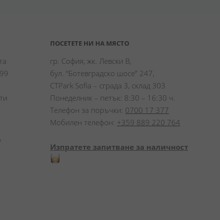
ПОСЕТЕТЕ НИ НА МЯСТО
а 
гр. София, жк. Левски В,
99 
бул. “Ботевградско шосе” 247,
CTPark Sofia – сграда 3, склад 303
и 
Понеделник – петък: 8:30 – 16:30 ч.
Телефон за поръчки:
0700 17 377
Мобилен телефон:
+359 889 220 764
 
Изпратете запитване за наличност