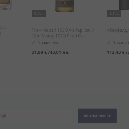
0.7 л.
0.7 л.
2 /
Глен Морей 10YO Файър Оак /
Аберфелди 
e
Glen Moray 10YO Fired Oak
В наличност
В наличн
21,99 €
/
43,01 лв.
112,43 €
/
АБОНИРАМ СЕ