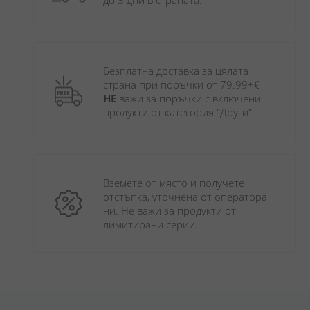
до 3 дни в страната.
Безплатна доставка за цялата 
страна при поръчки от 79.99+€ 
НЕ
 важи за поръчки с включени 
продукти от категория "Други". 
Вземете от място и получете 
отстъпка, уточнена от оператора 
ни. Не важи за продукти от 
лимитирани серии.