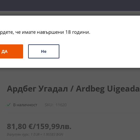
вка за цялата страна при поръчки на алкохол над 
79,99 € / 156
рдете, че имате навършени 18 години.
ЗА ПОДАРЪК
ПРОМО
СПЕЦИАЛНИ ПРЕДЛОЖЕНИЯ
МАРКИ
ДА
Не
и
Сингъл Малц
Ардбег Угадал / Ardbeg Uigeadail
Ардбег Угадал / Ardbeg Uigeadail
В наличност
SKU
11620
81,80 €
/
159,99лв.
Валутен курс: 1 EUR = 1.95583 BGN