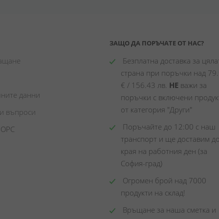
ЗАЩО ДА ПОРЪЧАТЕ ОТ НАС?
лащане
 Безплатна доставка за цялат
страна при поръчки над 79.
€ / 156.43 лв. 
НЕ
 важи за 
чните данни
поръчки с включени продукт
от категория "Други"
ни въпроси
 Поръчайте до 12:00 с наш 
 ОРС
транспорт и ще доставим до
края на работния ден (за 
София-град)
 Огромен брой над 7000 
продукти на склад! 
 Връщане за наша сметка и 