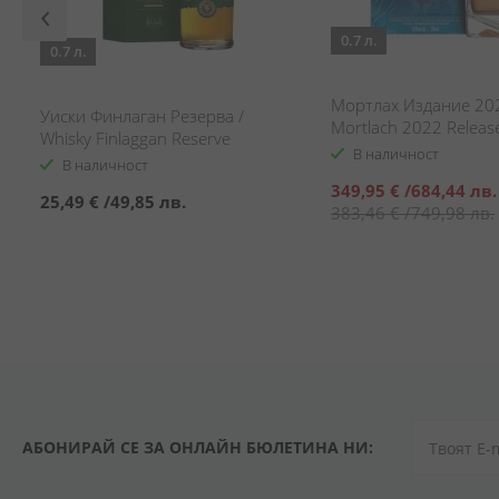
0.7 л.
0.7 л.
Мортлах Издание 202
Уиски Финлаган Резерва /
Mortlach 2022 Releas
Whisky Finlaggan Reserve
В наличност
В наличност
Специална
349,95 €
/
684,44 лв.
25,49 €
/
49,85 лв.
цена
383,46 €
/
749,98 лв.
АБОНИРАЙ СЕ ЗА ОНЛАЙН БЮЛЕТИНА НИ: