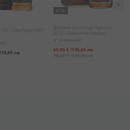
0.7 л.
Далуини Дистилърс Едишън
15г. / Aberfeldy 15YO
2022 / Dalwhinnie Distillers
Edition 2022
В наличност
ост
Специална
69,89 €
/
136,69 лв.
219,89 лв.
цена
76,64 €
/
149,89 лв.