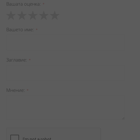
Вашата оценка
1
2
3
4
5
star
stars
stars
stars
stars
Вашето име
Заглавиe
Мнение