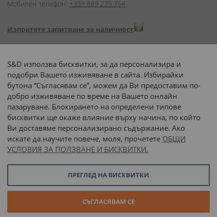
Мобилен телефон:
+359 889 220 764
Изпратете запитване за наличност
Начини на плащане:
S&D използва бисквитки, за да персонализира и
подобри Вашето изживяване в сайта. Избирайки
бутона “Съгласявам се”, можем да Ви предоставим по-
добро изживяване по време на Вашето онлайн
пазаруване. Блокирането на определени типове
Доставка до адрес с:
бисквитки ще окаже влияние върху начина, по който
Ви доставяме персонализирано съдържание. Ако
 или 
наш транспорт
искате да научите повече, моля, прочетете
ОБЩИ
УСЛОВИЯ ЗА ПОЛЗВАНЕ И БИСКВИТКИ.
Последвайте ни:
ПРЕГЛЕД НА БИСКВИТКИ
© 2026 “С и Д Комерсиал” ООД. Всички права запазени.
СЪГЛАСЯВАМ СЕ
Онлайн магазин от
Stenik