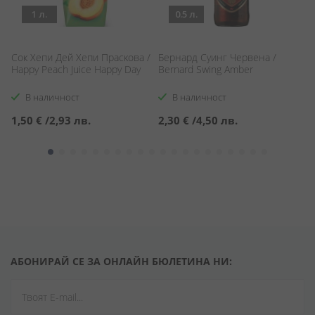
1 л.
0.5 л.
Сок Хепи Дей Хепи Праскова /
Бернард Суинг Червена /
Б
Happy Peach Juice Happy Day
Bernard Swing Amber
/ 
n
В наличност
В наличност
1,50 €
/
2,93 лв.
2,30 €
/
4,50 лв.
1
АБОНИРАЙ СЕ ЗА ОНЛАЙН БЮЛЕТИНА НИ: