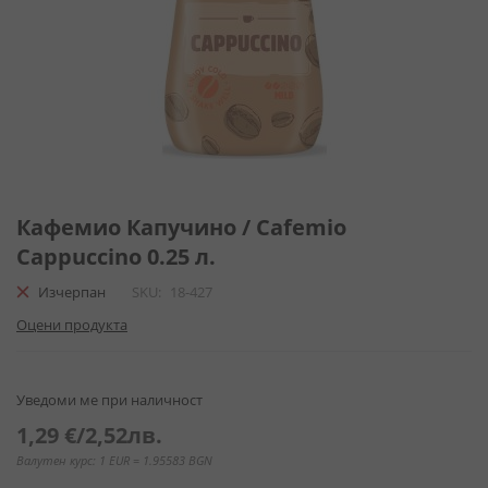
Преминете
към
Кафемио Капучино / Cafemio
началото
Cappuccino 0.25 л.
на
галерия
Изчерпан
SKU
18-427
със
Оцени продукта
снимки
Уведоми ме при наличност
1,29 €
/
2,52лв.
Валутен курс: 1 EUR = 1.95583 BGN