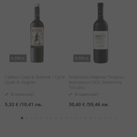
0.750 л.
0.750 л.
Сайкъл Сира & Вионие / Cycle
Ботросеко Марема Тоскана /
П
Syrah & Viognier
Botrosecco DOC Maremma
Ан
Toscana
Cl
В наличност
В наличност
5,32 €
/
10,41 лв.
30,40 €
/
59,46 лв.
1