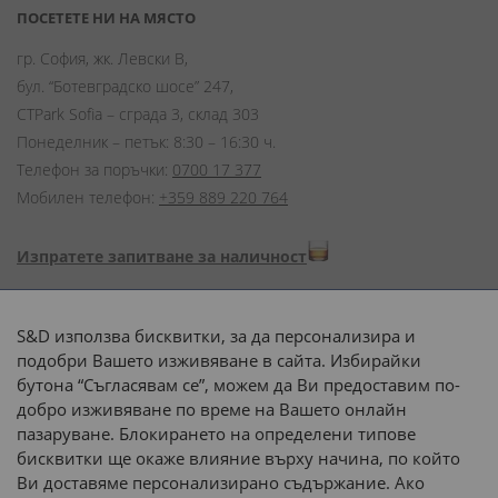
ПОСЕТЕТЕ НИ НА МЯСТО
гр. София, жк. Левски В,
бул. “Ботевградско шосе” 247,
CTPark Sofia – сграда 3, склад 303
Понеделник – петък: 8:30 – 16:30 ч.
Телефон за поръчки:
0700 17 377
Мобилен телефон:
+359 889 220 764
Изпратете запитване за наличност
Начини на плащане:
S&D използва бисквитки, за да персонализира и
подобри Вашето изживяване в сайта. Избирайки
бутона “Съгласявам се”, можем да Ви предоставим по-
добро изживяване по време на Вашето онлайн
пазаруване. Блокирането на определени типове
Доставка до адрес с:
бисквитки ще окаже влияние върху начина, по който
Ви доставяме персонализирано съдържание. Ако
 или 
наш транспорт