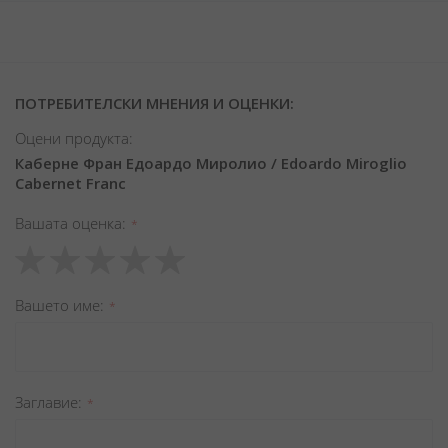
ПОТРЕБИТЕЛСКИ МНЕНИЯ И ОЦЕНКИ:
Оцени продукта:
Каберне Фран Едоардо Миролио / Edoardo Miroglio
Cabernet Franc
Вашата оценка
1
2
3
4
5
star
stars
stars
stars
stars
Вашето име
Заглавиe