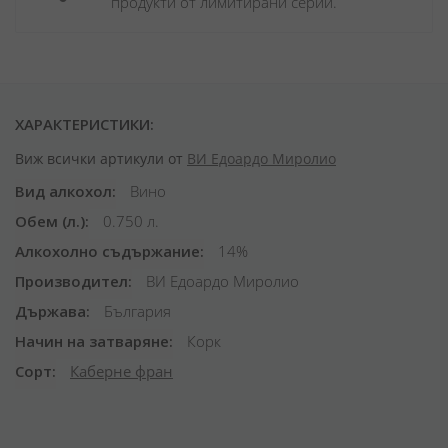
продукти от лимитирани серии.
ХАРАКТЕРИСТИКИ:
Виж всички артикули от
ВИ Едоардо Миролио
Вид алкохол
Вино
Обем (л.)
0.750 л.
Алкохолно съдържание
14%
Производител
ВИ Едоардо Миролио
Държава
България
Начин на затваряне
Корк
Сорт
Каберне фран