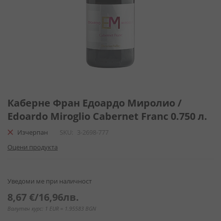
Преминете
към
Каберне Фран Едоардо Миролио /
началото
Edoardo Miroglio Cabernet Franc 0.750 л.
на
галерия
Изчерпан
SKU
3-2698-777
със
Оцени продукта
снимки
Уведоми ме при наличност
8,67 €
/
16,96лв.
Валутен курс: 1 EUR = 1.95583 BGN