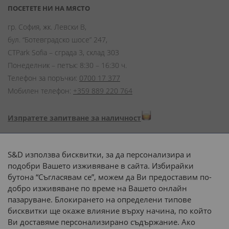
ПОСЕТЕТЕ НИ НА МЯСТО
гр. София, жк. Левски В,
бул. “Ботевградско шосе” 247,
CTPark Sofia – сграда 3, склад 303
Понеделник – петък: 8:30 – 16:30 ч.
Телефон за поръчки:
0700 17 377
Мобилен телефон:
+359 889 220 764
Изпратете запитване за наличност
Начини на плащане:
S&D използва бисквитки, за да персонализира и
подобри Вашето изживяване в сайта. Избирайки
бутона “Съгласявам се”, можем да Ви предоставим по-
добро изживяване по време на Вашето онлайн
пазаруване. Блокирането на определени типове
Доставка до адрес с:
бисквитки ще окаже влияние върху начина, по който
Ви доставяме персонализирано съдържание. Ако
 или 
наш транспорт