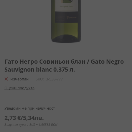
Преминете
към
Гато Негро Совиньон блан / Gato Negro
началото
Sauvignon blanc 0.375 л.
на
галерия
Изчерпан
SKU
3-538-777
със
Оцени продукта
снимки
Уведоми ме при наличност
2,73 €
/
5,34лв.
Валутен курс: 1 EUR = 1.95583 BGN