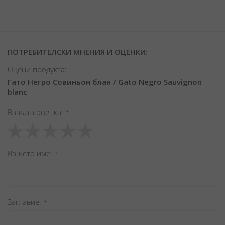
ПОТРЕБИТЕЛСКИ МНЕНИЯ И ОЦЕНКИ:
Оцени продукта:
Гато Негро Совиньон блан / Gato Negro Sauvignon
blanc
Вашата оценка
1
2
3
4
5
star
stars
stars
stars
stars
Вашето име
Заглавиe