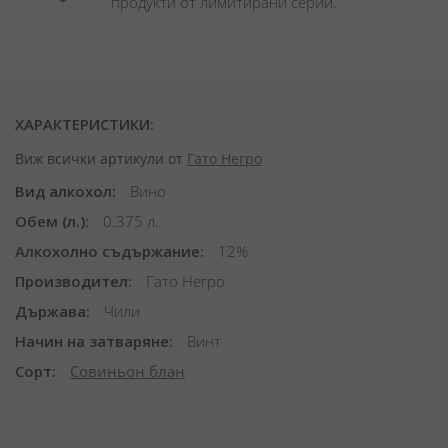
продукти от лимитирани серии.
ХАРАКТЕРИСТИКИ:
Виж всички артикули от
Гато Негро
Вид алкохол
Вино
Обем (л.)
0.375 л.
Алкохолно съдържание
12%
Производител
Гато Негро
Държава
Чили
Начин на затваряне
Винт
Сорт
Совиньон блан