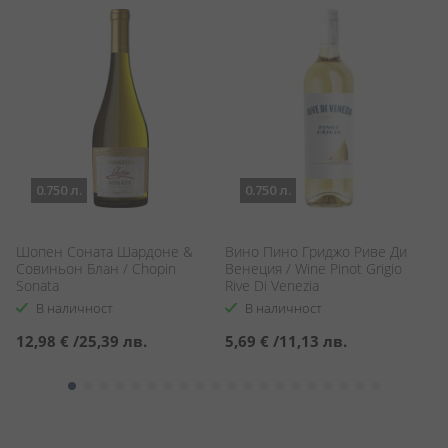
0.750 л.
0.750 л.
Шопен Соната Шардоне &
Вино Пино Гриджо Риве Ди
Ш
Совиньон Блан / Chopin
Венеция / Wine Pinot Grigio
С
Sonata
Rive Di Venezia
Co
Vi
В наличност
В наличност
12,98 €
/
25,39 лв.
5,69 €
/
11,13 лв.
1