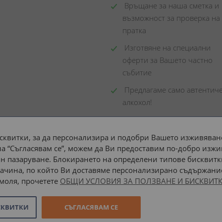
 Връщане за наша сметка и 
възможност за проверка на 
пратка
 Изготвяне на специални 
оферти за Вашето частно 
събитие
 Предлагаме само автентиче
алкохол!
сквитки, за да персонализира и подобри Вашето изживяване
а “Съгласявам се”, можем да Ви предоставим по-добро изжи
Доставка до адрес с:
н пазаруване. Блокирането на определени типове бисквитк
ачина, по който Ви доставяме персонализирано съдържание
 моля, прочетете
ОБЩИ УСЛОВИЯ ЗА ПОЛЗВАНЕ И БИСКВИТК
СКВИТКИ
СЪГЛАСЯВАМ СЕ
Онлайн магазин от
Stenik