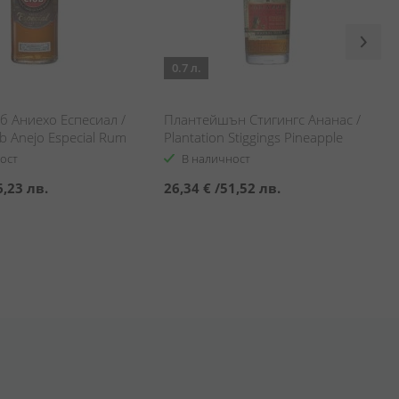
0.7 л.
б Аниехо Еспесиал /
Плантейшън Стигингс Ананас /
b Anejo Especial Rum
Plantation Stiggings Pineapple
ост
В наличност
6,23 лв.
26,34 €
/
51,52 лв.