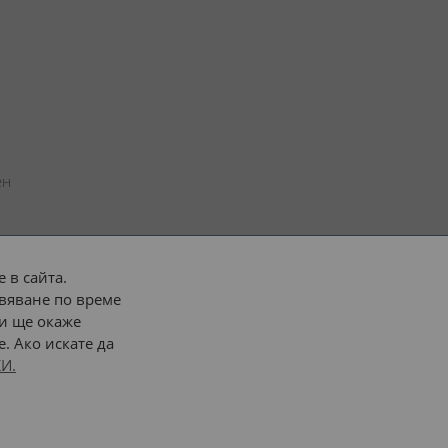
н 
 в сайта.
вяване по време
 или 
наш транспорт
и ще окаже
. Ако искате да
Последвайте ни:
И.