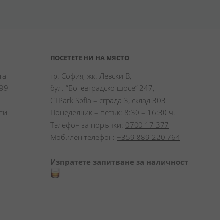
ПОСЕТЕТЕ НИ НА МЯСТО
а 
гр. София, жк. Левски В,
99 
бул. “Ботевградско шосе” 247,
CTPark Sofia – сграда 3, склад 303
и 
Понеделник – петък: 8:30 – 16:30 ч.
Телефон за поръчки:
0700 17 377
Мобилен телефон:
+359 889 220 764
 
Изпратете запитване за наличност