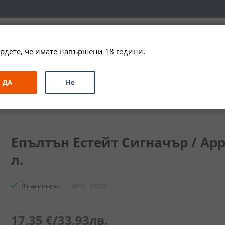
вка за цялата страна при поръчки на алкохол над 
79,99 € / 156
рдете, че имате навършени 18 години.
ЗА ПОДАРЪК
ПРОМО
СПЕЦИАЛНИ ПРЕДЛОЖЕНИЯ
МАРКИ
ДА
Не
ър / Appleton Estate Signature Blend
Епълтън Естейт Сигначър / Apple
л.
В наличност
SKU
11125
17,35 €
/
33,93лв.