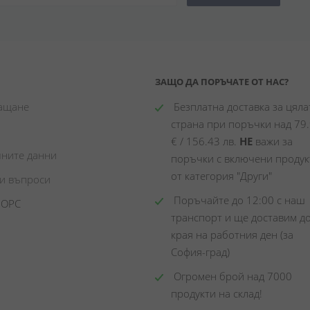
ЗАЩО ДА ПОРЪЧАТЕ ОТ НАС?
лащане
 Безплатна доставка за цялат
страна при поръчки над 79.
€ / 156.43 лв. 
НЕ
 важи за 
чните данни
поръчки с включени продукт
от категория "Други"
ни въпроси
 Поръчайте до 12:00 с наш 
 ОРС
транспорт и ще доставим до
края на работния ден (за 
София-град)
 Огромен брой над 7000 
продукти на склад! 