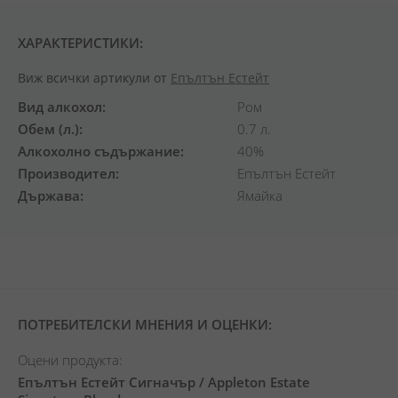
ХАРАКТЕРИСТИКИ:
Виж всички артикули от
Епълтън Естейт
Вид алкохол
Ром
Обем (л.)
0.7 л.
Алкохолно съдържание
40%
Производител
Епълтън Естейт
Държава
Ямайка
ПОТРЕБИТЕЛСКИ МНЕНИЯ И ОЦЕНКИ:
Оцени продукта:
Епълтън Естейт Сигначър / Appleton Estate