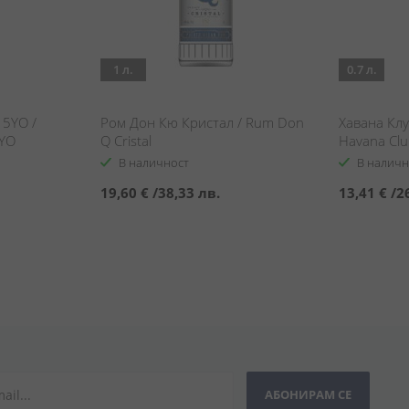
1 л.
0.7 л.
15YO /
Ром Дон Кю Кристал / Rum Don
Хавана Клу
5YO
Q Cristal
Havana Clu
В наличност
В наличн
19,60 €
/
38,33 лв.
13,41 €
/
2
АБОНИРАМ СЕ