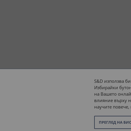
S&D използва би
Избирайки бутон
Начини на плащане:
на Вашето онлай
влияние върху н
научите повече,
ПРЕГЛЕД НА БИ
© 2026 “С и Д Комерсиал” ООД. Всички права запазени.