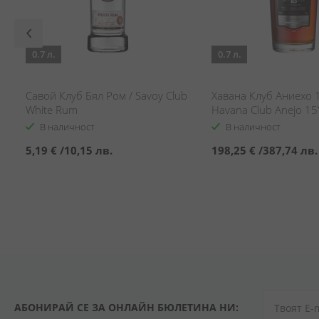
0.7 л.
0.7 л.
Савой Клуб Бял Ром / Savoy Club
Хавана Клуб Аниехо 
White Rum
Havana Club Anejo 1
В наличност
В наличност
5,19 €
/
10,15 лв.
198,25 €
/
387,74 лв.
АБОНИРАЙ СЕ ЗА ОНЛАЙН БЮЛЕТИНА НИ: