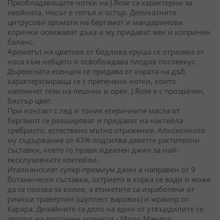
Преобладаващите нотки на J.Rose са характерни за
хвойната. Носът е топъл и остър. Деликатните
цитрусови аромати на бергамот и мандаринови
корички освежават дъха и му придават мек и копринен
баланс.
Ароматът на цветове от бодлива круша се отразява от
носа към небцето и освобождава плодов послевкус.
Дървесната есенция се придава от кората на дъб,
характеризираща се с препечени нотки, които
напомнят тези на лешник и орех. J.Rose е с прозрачен,
бистър цвят.
При контакт с лед и тоник етеричните масла от
бергамот се разширяват и придават на коктейла
сребристо, естествено мътно отражение. Алкохолното
му съдържание от 43% подсилва деветте растителни
съставки, което го прави идеален джин за най-
ексклузивните коктейли.
Италианският супер-премиум джин е направен от 9
ботанически съставки, острието в корка се вади и може
да се ползва за колие, а етикетите са изработени от
римски травертин (шуплест варовик) и мрамор от
Карара. Дизайните са дело на един от утвърдилите се
автори на еротични комикси - Мило Манара.