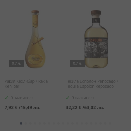
0.7 л.
0.7 л.
Ракия Кехлибар / Rakia
Текила Есполон Репосадо /
Ф
Kehlibar
Tequila Espolon Reposado
Тр
19
В наличност
В наличност
7,92 €
/
15,49 лв.
32,22 €
/
63,02 лв.
1