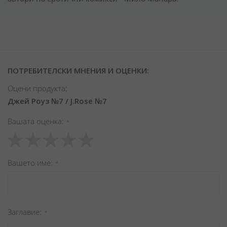
ПОТРЕБИТЕЛСКИ МНЕНИЯ И ОЦЕНКИ:
Оцени продукта:
Джей Роуз №7 / J.Rose №7
Вашата оценка
1
2
3
4
5
star
stars
stars
stars
stars
Вашето име
Заглавиe