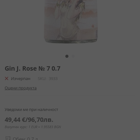
Преминете
към
Gin J. Rose № 7 0.7
началото
Изчерпан
SKU
3933
на
галерия
Оцени продукта
със
снимки
Уведоми ме при наличност
49,44 €
/
96,70лв.
Валутен курс: 1 EUR = 1.95583 BGN
Обем: 0.7 л.