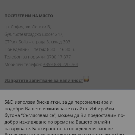
ПОСЕТЕТЕ НИ НА МЯСТО
гр. София, жк. Левски В,
бул. “Ботевградско шосе” 247,
CTPark Sofia – сграда 3, склад 303
Понеделник – петък: 8:30 – 16:30 ч.
Телефон за поръчки:
0700 17 377
Мобилен телефон:
+359 889 220 764
Изпратете запитване за наличност
Начини на плащане:
S&D използва бисквитки, за да персонализира и
подобри Вашето изживяване в сайта. Избирайки
бутона “Съгласявам се”, можем да Ви предоставим по-
добро изживяване по време на Вашето онлайн
пазаруване. Блокирането на определени типове
Доставка до адрес с: