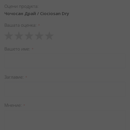
Оцени продукта:
Чочосан Драй / Ciociosan Dry
Вашата оценка
1
2
3
4
5
star
stars
stars
stars
stars
Вашето име
Заглавиe
Мнение