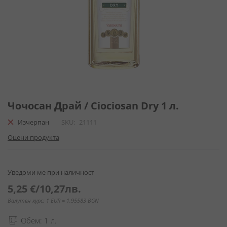
Преминете
към
Чочосан Драй / Ciociosan Dry 1 л.
началото
Изчерпан
SKU
21111
на
галерия
Оцени продукта
със
снимки
Уведоми ме при наличност
5,25 €
/
10,27лв.
Валутен курс: 1 EUR = 1.95583 BGN
Обем: 1 л.