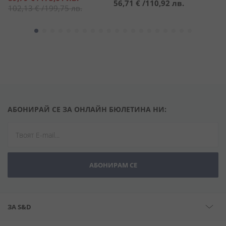
56,71 €
/
110,92 лв.
4
цена
102,13 €
/
199,75 лв.
АБОНИРАЙ СЕ ЗА ОНЛАЙН БЮЛЕТИНА НИ:
АБОНИРАМ СЕ
ЗА S&D