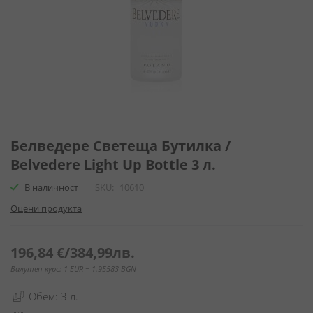
Преминете
към
Белведере Светеща Бутилка /
началото
Belvedere Light Up Bottle 3 л.
на
галерия
В наличност
SKU
10610
със
Оцени продукта
снимки
196,84 €
/
384,99лв.
Валутен курс: 1 EUR = 1.95583 BGN
Обем: 3 л.