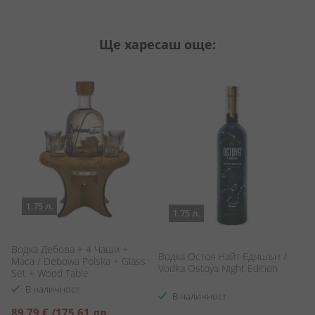
Ще харесаш още:
1.75 л.
1.75 л.
Водка Дебова + 4 Чаши +
Водка Остоя Найт Едишън /
Б
Маса / Debowa Polska + Glass
Vodka Ostoya Night Edition
Ch
Set + Wood Table
В наличност
В наличност
Специална
89,79 €
/
175,61 лв.