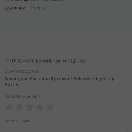
Държава
Полша
ПОТРЕБИТЕЛСКИ МНЕНИЯ И ОЦЕНКИ:
Оцени продукта:
Белведере Светеща Бутилка / Belvedere Light Up
Bottle
Вашата оценка
1
2
3
4
5
star
stars
stars
stars
stars
Вашето име