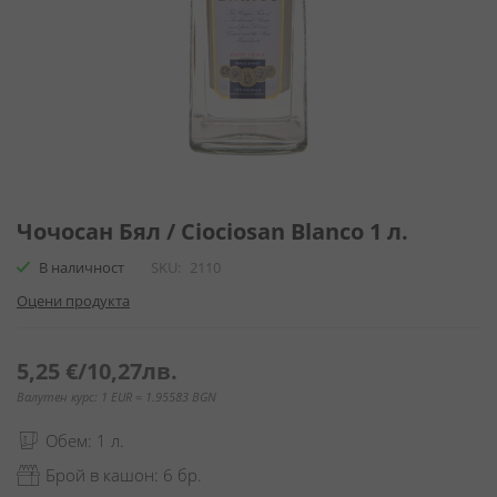
Преминете
към
Чочосан Бял / Ciociosan Blanco 1 л.
началото
В наличност
SKU
2110
на
галерия
Оцени продукта
със
снимки
5,25 €
/
10,27лв.
Валутен курс: 1 EUR = 1.95583 BGN
Обем: 1 л.
Брой в кашон: 6 бр.