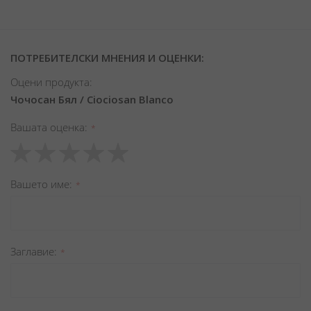
ПОТРЕБИТЕЛСКИ МНЕНИЯ И ОЦЕНКИ:
Оцени продукта:
Чочосан Бял / Ciociosan Blanco
Вашата оценка
1
2
3
4
5
star
stars
stars
stars
stars
Вашето име
Заглавиe