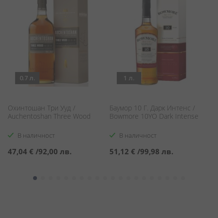
0.7 л.
1 л.
/
Охинтошан Три Ууд /
Баумор 10 Г. Дарк Интенс /
У
Auchentoshan Three Wood
Bowmore 10YO Dark Intense
W
В наличност
В наличност
47,04 €
/
92,00 лв.
51,12 €
/
99,98 лв.
3