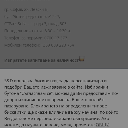
гр. София, жк. Левски В,
бул. “Ботевградско шосе” 247,
CTPark Sofia – сграда 3, склад 303
Понеделник – петък: 8:30 – 16:30 ч.
Телефон за поръчки:
0700 17 377
Мобилен телефон:
+359 889 220 764
Изпратете запитване за наличност
Начини на плащане:
S&D използва бисквитки, за да персонализира и
подобри Вашето изживяване в сайта. Избирайки
бутона “Съгласявам се”, можем да Ви предоставим по-
добро изживяване по време на Вашето онлайн
пазаруване. Блокирането на определени типове
Доставка до адрес с:
бисквитки ще окаже влияние върху начина, по който
Ви доставяме персонализирано съдържание. Ако
 или 
наш транспорт
искате да научите повече, моля, прочетете
ОБЩИ