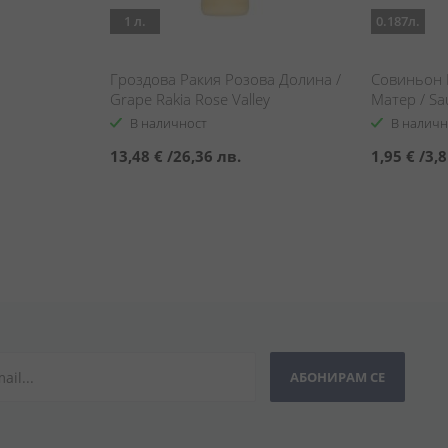
1 л.
0.187л.
Гроздова Ракия Розова Долина /
Совиньон 
Grape Rakia Rose Valley
Матер / Sa
Terra Mate
В наличност
В наличн
13,48 €
/
26,36 лв.
1,95 €
/
3,8
АБОНИРАМ СЕ