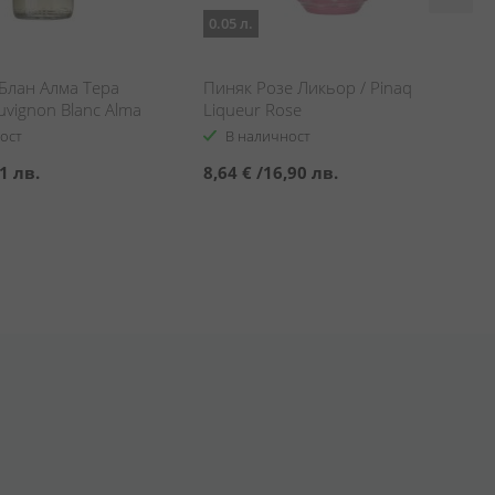
0.05 л.
Блан Алма Тера
Пиняк Розе Ликьор / Pinaq
uvignon Blanc Alma
Liqueur Rose
r
ост
В наличност
1 лв.
8,64 €
/
16,90 лв.