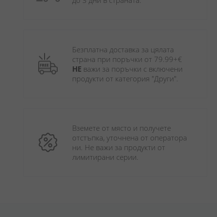
до 3 дни в страната.
Безплатна доставка за цялата 
страна при поръчки от 79.99+€ 
НЕ
 важи за поръчки с включени 
продукти от категория "Други". 
Вземете от място и получете 
отстъпка, уточнена от оператора 
ни. Не важи за продукти от 
лимитирани серии.