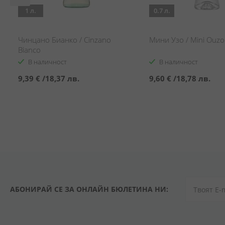
1 л.
0.7 л.
s
Чинцано Бианко / Cinzano
Мини Узо / Mini Ouzo
Bianco
В наличност
В наличност
9,39 €
/
18,37 лв.
9,60 €
/
18,78 лв.
АБОНИРАЙ СЕ ЗА ОНЛАЙН БЮЛЕТИНА НИ: