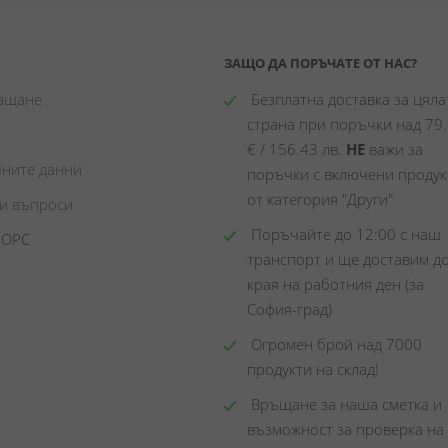
ЗАЩО ДА ПОРЪЧАТЕ ОТ НАС?
лащане
 Безплатна доставка за цялат
страна при поръчки над 79.
€ / 156.43 лв. 
НЕ
 важи за 
чните данни
поръчки с включени продукт
от категория "Други"
ни въпроси
 Поръчайте до 12:00 с наш 
 ОРС
транспорт и ще доставим до
края на работния ден (за 
София-град)
 Огромен брой над 7000 
продукти на склад! 
 Връщане за наша сметка и 
възможност за проверка на 