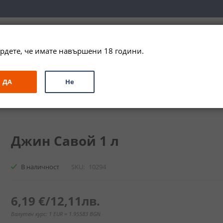
вка за цялата страна при поръчки на алкохол над 
79,99 € / 156
рдете, че имате навършени 18 години.
ЗА ПОДАРЪК
ПРОМО
СПЕЦИАЛНИ ПРЕДЛОЖЕНИЯ
МАРКИ
ДА
Не
voy
Джин Савой 1 л
В наличност
SKU
10294
6,19 €
/
12,11лв.
Валутен курс: 1 EUR = 1.95583 BGN