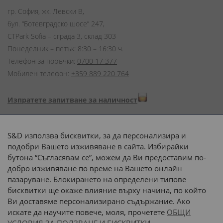
гр. София, жк. Левски В,
бул. “Ботевградско шосе” 247,
CTPark Sofia – сграда 3, склад 303
Понеделник – петък: 8:30 – 16:30 ч.
Телефон за поръчки:
0700 17 377
Мобилен телефон:
+359 889 220 764
Изпратете запитване за наличност
Начини на плащане:
S&D използва бисквитки, за да персонализира и
подобри Вашето изживяване в сайта. Избирайки
бутона “Съгласявам се”, можем да Ви предоставим по-
добро изживяване по време на Вашето онлайн
пазаруване. Блокирането на определени типове
Доставка до адрес с:
бисквитки ще окаже влияние върху начина, по който
Ви доставяме персонализирано съдържание. Ако
 или 
наш транспорт
искате да научите повече, моля, прочетете
ОБЩИ