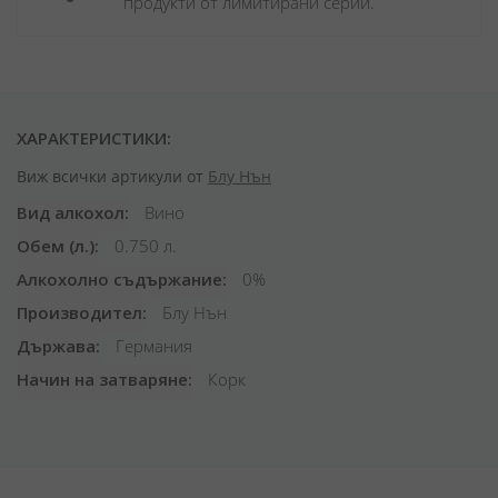
продукти от лимитирани серии.
ХАРАКТЕРИСТИКИ:
Виж всички артикули от
Блу Нън
Вид алкохол
Вино
Обем (л.)
0.750 л.
Алкохолно съдържание
0%
Производител
Блу Нън
Държава
Германия
Начин на затваряне
Корк