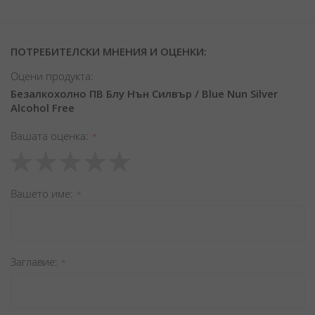
ПОТРЕБИТЕЛСКИ МНЕНИЯ И ОЦЕНКИ:
Оцени продукта:
Безалкохолно ПВ Блу Нън Силвър / Blue Nun Silver
Alcohol Free
Вашата оценка
1
2
3
4
5
star
stars
stars
stars
stars
Вашето име
Заглавиe