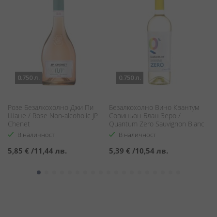
0.750 л.
0.750 л.
Розе Безалкохолно Джи Пи
Безалкохолно Вино Квантум
Н
Шане / Rose Non-alcoholic JP
Совиньон Блан Зеро /
No
Chenet
Quantum Zero Sauvignon Blanc
Alcohol Free
В наличност
В наличност
5,85 €
/
11,44 лв.
5,39 €
/
10,54 лв.
7