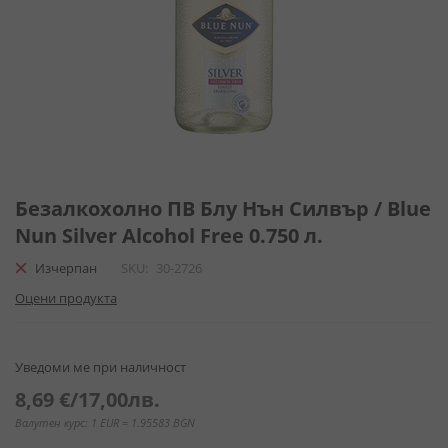
Преминете
към
Безалкохолно ПВ Блу Нън Силвър / Blue
началото
Nun Silver Alcohol Free 0.750 л.
на
галерия
Изчерпан
SKU
30-2726
със
Оцени продукта
снимки
Уведоми ме при наличност
8,69 €
/
17,00лв.
Валутен курс: 1 EUR = 1.95583 BGN