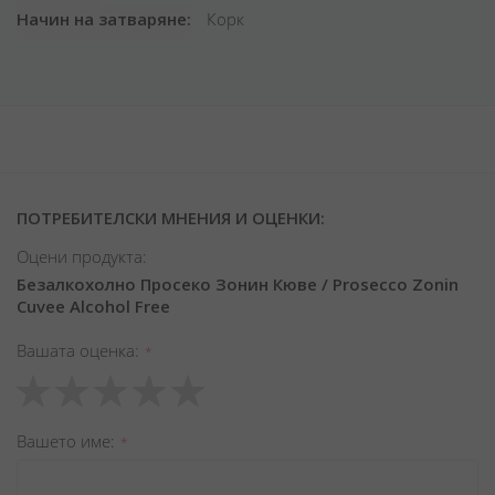
Начин на затваряне
Корк
ПОТРЕБИТЕЛСКИ МНЕНИЯ И ОЦЕНКИ:
Оцени продукта:
Безалкохолно Просеко Зонин Кюве / Prosecco Zonin
Cuvee Alcohol Free
Вашата оценка
1
2
3
4
5
star
stars
stars
stars
stars
Вашето име