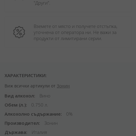
"Други". 
Вземете от място и получете отстъпка, 
уточнена от оператора ни. Не важи за 
продукти от лимитирани серии.
ХАРАКТЕРИСТИКИ:
Виж всички артикули от
Зонин
Вид алкохол
Вино
Обем (л.)
0.750 л.
Алкохолно съдържание
0%
Производител
Зонин
Държава
Италия