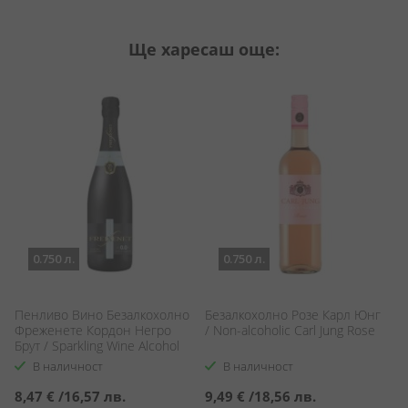
Ще харесаш още:
0.750 л.
0.750 л.
е
Пенливо Вино Безалкохолно
Безалкохолно Розе Карл Юнг
Б
Фреженете Кордон Негро
/ Non-alcoholic Carl Jung Rose
0 
Брут / Sparkling Wine Alcohol
Al
Free Freixenet Cordon Negro
В наличност
В наличност
Brut
8,47 €
/
16,57 лв.
9,49 €
/
18,56 лв.
8