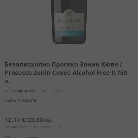
Преминете
към
Безалкохолно Просеко Зонин Кюве /
началото
Prosecco Zonin Cuvee Alcohol Free 0.750
на
л.
галерия
със
В наличност
SKU
5271
снимки
Оцени продукта
12,17 €
/
23,80лв.
Валутен курс: 1 EUR = 1.95583 BGN