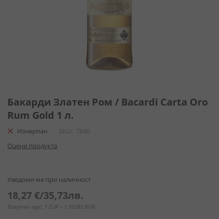
Преминете
към
Бакарди Златен Ром / Bacardi Carta Oro
началото
Rum Gold 1 л.
на
галерия
Изчерпан
SKU
7646
със
Оцени продукта
снимки
Уведоми ме при наличност
18,27 €
/
35,73лв.
Валутен курс: 1 EUR = 1.95583 BGN