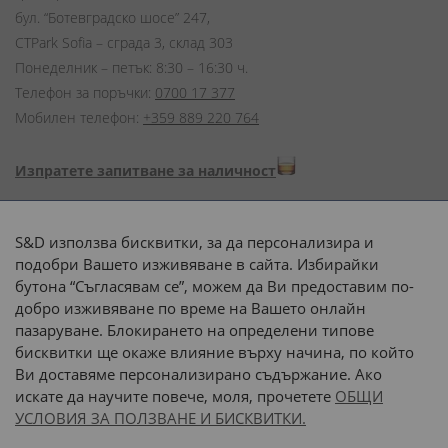
бул. “Ботевградско шосе” 247,
CTPark Sofia – сграда 3, склад 303
Понеделник – петък: 8:30 – 16:30 ч.
Телефон за поръчки:
0700 17 377
Мобилен телефон:
+359 889 220 764
Изпратете запитване за наличност
Начини на плащане:
S&D използва бисквитки, за да персонализира и
подобри Вашето изживяване в сайта. Избирайки
бутона “Съгласявам се”, можем да Ви предоставим по-
добро изживяване по време на Вашето онлайн
пазаруване. Блокирането на определени типове
Доставка до адрес с:
бисквитки ще окаже влияние върху начина, по който
Ви доставяме персонализирано съдържание. Ако
 или 
наш транспорт
искате да научите повече, моля, прочетете
ОБЩИ
УСЛОВИЯ ЗА ПОЛЗВАНЕ И БИСКВИТКИ.
Последвайте ни: