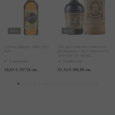
0.7 л.
0.7 л.
Сейлър Джери / Sailor Jerry
Ром Дипломатико Селексион
Р
Rum
Де Фамилиа / Rum Diplomatico
Со
Seleccion De Familia
So
В наличност
В наличност
19,01 €
/
37,18 лв.
51,12 €
/
99,98 лв.
2