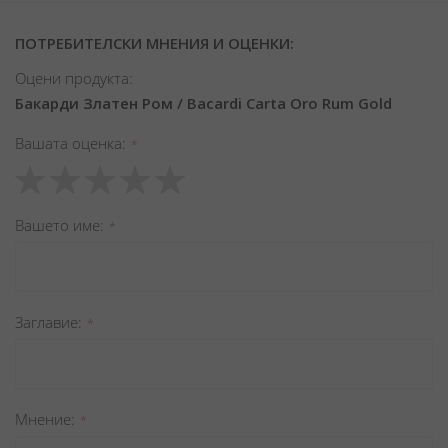
ПОТРЕБИТЕЛСКИ МНЕНИЯ И ОЦЕНКИ:
Оцени продукта:
Бакарди Златен Ром / Bacardi Carta Oro Rum Gold
Вашата оценка
1
2
3
4
5
star
stars
stars
stars
stars
Вашето име
Заглавиe
Мнение