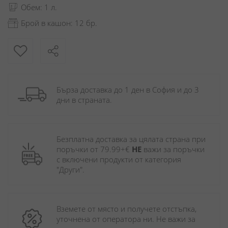
Обем: 1 л.
Брой в кашон: 12 бр.
Бърза доставка до 1 ден в София и до 3 
дни в страната.
Безплатна доставка за цялата страна при 
поръчки от 79.99+€ 
НЕ
 важи за поръчки 
с включени продукти от категория 
"Други". 
Вземете от място и получете отстъпка, 
уточнена от оператора ни. Не важи за 