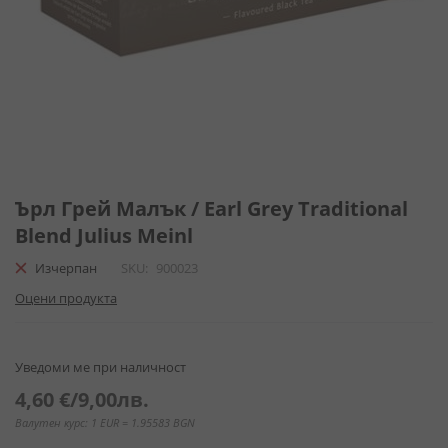
Преминете
към
Ърл Грей Малък / Earl Grey Traditional
началото
Blend Julius Meinl
на
галерия
Изчерпан
SKU
900023
със
Оцени продукта
снимки
Уведоми ме при наличност
4,60 €
/
9,00лв.
Валутен курс: 1 EUR = 1.95583 BGN