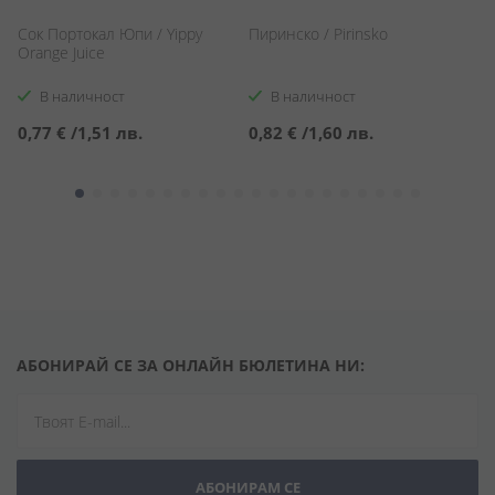
Сок Портокал Юпи / Yippy
Пиринско / Pirinsko
Ка
Orange Juice
C
В наличност
В наличност
0,77 €
/
1,51 лв.
0,82 €
/
1,60 лв.
5
АБОНИРАЙ СЕ ЗА ОНЛАЙН БЮЛЕТИНА НИ:
АБОНИРАМ СЕ