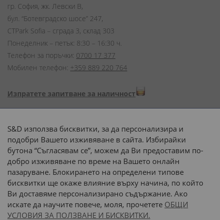
гр. София, жк. Левски В,
бул. “Ботевградско шосе” 247,
CTPark Sofia – сграда 3, склад 303
Понеделник – петък: 8:30 – 16:30 ч.
Телефон за поръчки:
0700 17 377
Мобилен телефон:
+359 889 220 764
Изпратете запитване за наличност
Начини на плащане:
S&D използва бисквитки, за да персонализира и
подобри Вашето изживяване в сайта. Избирайки
бутона “Съгласявам се”, можем да Ви предоставим по-
добро изживяване по време на Вашето онлайн
пазаруване. Блокирането на определени типове
Доставка до адрес с:
бисквитки ще окаже влияние върху начина, по който
Ви доставяме персонализирано съдържание. Ако
 или 
наш транспорт
искате да научите повече, моля, прочетете
ОБЩИ
УСЛОВИЯ ЗА ПОЛЗВАНЕ И БИСКВИТКИ.