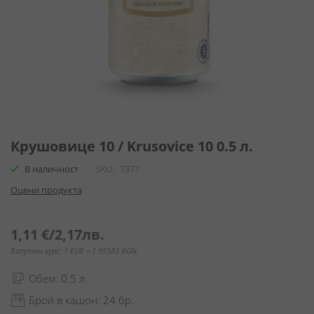
Преминете
към
Крушовице 10 / Krusovice 10 0.5 л.
началото
В наличност
SKU
7377
на
галерия
Оцени продукта
със
снимки
1,11 €
/
2,17лв.
Валутен курс: 1 EUR = 1.95583 BGN
Обем: 0.5 л.
Брой в кашон: 24 бр.