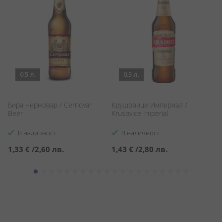
0.5 л.
0.5 л.
Бира Черновар / Cernovar
Крушовице Империал /
К
Beer
Krusovice Imperial
Kr
В наличност
В наличност
1,33 €
/
2,60 лв.
1,43 €
/
2,80 лв.
1