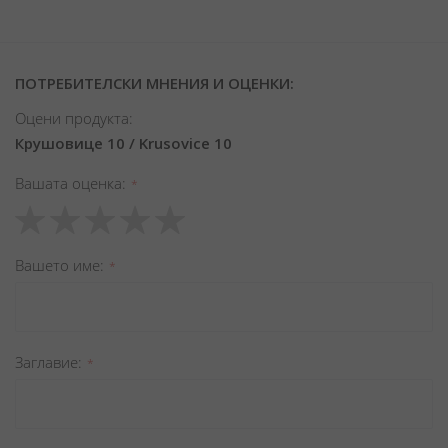
ПОТРЕБИТЕЛСКИ МНЕНИЯ И ОЦЕНКИ:
Оцени продукта:
Крушовице 10 / Krusovice 10
Вашата оценка
1
2
3
4
5
star
stars
stars
stars
stars
Вашето име
Заглавиe