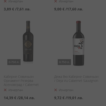
Изчерпан
Изчерпан
3,89 €
/
7,61 лв.
9,00 €
/
17,60 лв.
0.750 л.
0.750 л.
Каберне Совиньон
Дежа Вю Каберне Совиньон
Орнамент Резерва
/ Deja Vu Cabernet Sauvignon
Асеновград / Cabernet
Sauvignon Ornament Reserve
Изчерпан
Изчерпан
Asenovgrad
14,39 €
/
28,14 лв.
9,72 €
/
19,01 лв.