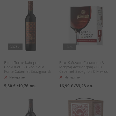
0.375 л.
3 л.
Вила Понте Каберне
Бокс Каберне Совиньон &
Совиньон & Сира / Villa
Мавруд Асеновград / BiB
Ponte Cabernet Sauvignon &
Cabernet Sauvignon & Mavrud
Syrah
Asenovgrad
Изчерпан
Изчерпан
5,50 €
/
10,76 лв.
16,99 €
/
33,23 лв.