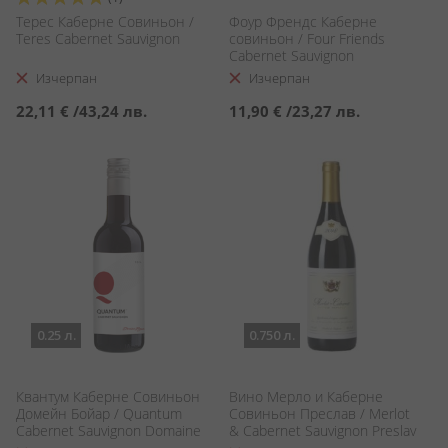
100%
Терес Каберне Совиньон /
Фоур Френдс Каберне
Teres Cabernet Sauvignon
совиньон / Four Friends
Cabernet Sauvignon
Изчерпан
Изчерпан
22,11 €
/
43,24 лв.
11,90 €
/
23,27 лв.
0.25 л.
0.750 л.
Квантум Каберне Совиньон
Вино Мерло и Каберне
Домейн Бойар / Quantum
Совиньон Преслав / Merlot
Cabernet Sauvignon Domaine
& Cabernet Sauvignon Preslav
Boyar