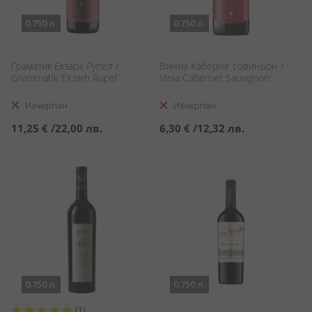
0.750 л.
0.750 л.
Граматик Екзарх Рупел /
Виниа Каберне совиньон /
Grammatik Ekzarh Rupel
Vinia Cabernet Sauvignon
Изчерпан
Изчерпан
11,25 €
/
22,00 лв.
6,30 €
/
12,32 лв.
0.750 л.
0.750 л.
Оценка:
(1)