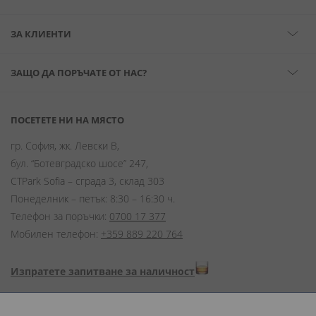
ЗА КЛИЕНТИ
ЗАЩО ДА ПОРЪЧАТЕ ОТ НАС?
ПОСЕТЕТЕ НИ НА МЯСТО
гр. София, жк. Левски В,
бул. “Ботевградско шосе” 247,
CTPark Sofia – сграда 3, склад 303
Понеделник – петък: 8:30 – 16:30 ч.
Телефон за поръчки:
0700 17 377
Мобилен телефон:
+359 889 220 764
Изпратете запитване за наличност