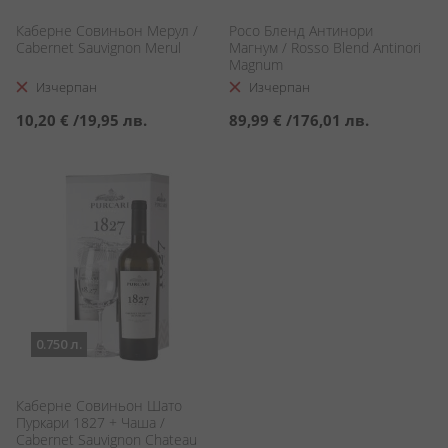
Каберне Совиньон Мерул /
Росо Бленд Антинори
Cabernet Sauvignon Merul
Магнум / Rosso Blend Antinori
Magnum
Изчерпан
Изчерпан
10,20 €
/
19,95 лв.
89,99 €
/
176,01 лв.
0.750 л.
Каберне Совиньон Шато
Пуркари 1827 + Чаша /
Cabernet Sauvignon Chateau