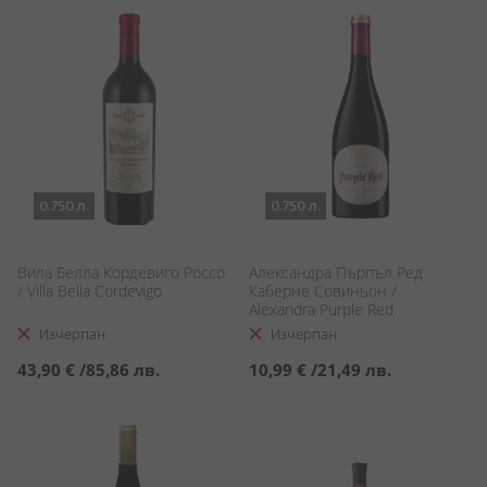
0.750 л.
0.750 л.
Вила Белла Кордевиго Россо
Александра Пърпъл Ред
/ Villa Bella Cordevigo
Каберне Совиньон /
Alexandra Purple Red
Cabernet Sauvignon
Изчерпан
Изчерпан
43,90 €
/
85,86 лв.
10,99 €
/
21,49 лв.