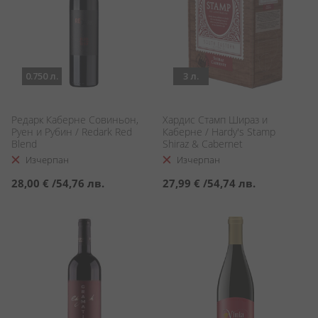
0.750 л.
3 л.
Редарк Каберне Совиньон,
Хардис Стамп Шираз и
Руен и Рубин / Redark Red
Каберне / Hardy's Stamp
Blend
Shiraz & Cabernet
Изчерпан
Изчерпан
28,00 €
/
54,76 лв.
27,99 €
/
54,74 лв.