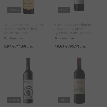
0.375 л.
1.5 л.
Златен Рожен Мелнишки
Куесчън Марк Каберне
купаж / Zlaten Rozhen
Совиньон & Мерло /
Melnishki kupazh
Question Mark Cabernet
Sauvignon & Merlot
Изчерпан
Изчерпан
5,97 €
/
11,68 лв.
48,63 €
/
95,11 лв.
0.750 л.
1.5 л.