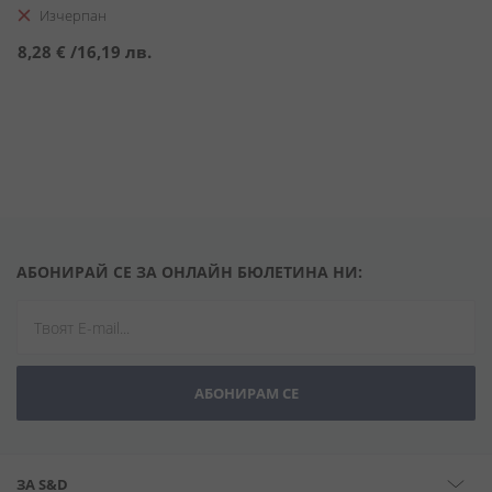
Purcari 1827 + Glass
Изчерпан
8,28 €
/
16,19 лв.
АБОНИРАЙ СЕ ЗА ОНЛАЙН БЮЛЕТИНА НИ:
АБОНИРАМ СЕ
ЗА S&D