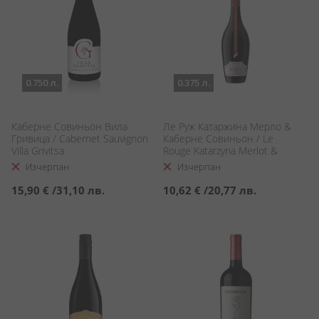
0.750 л.
0.375 л.
Каберне Совиньон Вила
Ле Руж Катаржина Мерло &
Гривица / Cabernet Sauvignon
Каберне Совиньон / Le
Villa Grivitsa
Rouge Katarzyna Merlot &
Cabernet Sauvignon
Изчерпан
Изчерпан
15,90 €
/
31,10 лв.
10,62 €
/
20,77 лв.