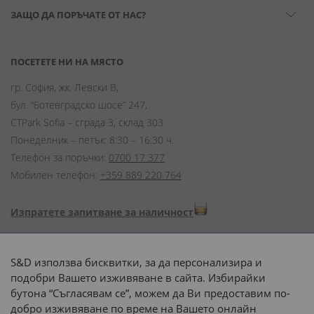
ЗАЩО ДА ПОРЪЧАТЕ ОТ НАС?
ПОСЕТЕТЕ НИ НА МЯСТО
гр. София, жк. Левски В,
бул. “Ботевградско шосе” 247,
CTPark Sofia – сграда 3, склад 303
Понеделник – петък: 8:30 – 16:30 ч.
Телефон за поръчки:
0700 17 377
Мобилен телефон:
+359 889 220 764
Изпратете запитване за наличност
Начини на плащане:
S&D използва бисквитки, за да персонализира и
подобри Вашето изживяване в сайта. Избирайки
бутона “Съгласявам се”, можем да Ви предоставим по-
добро изживяване по време на Вашето онлайн