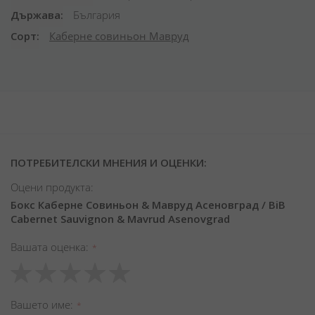
Държава
България
Сорт
Каберне совиньон
Мавруд
ПОТРЕБИТЕЛСКИ МНЕНИЯ И ОЦЕНКИ:
Оцени продукта:
Бокс Каберне Совиньон & Мавруд Асеновград / BiB
Cabernet Sauvignon & Mavrud Asenovgrad
Вашата оценка
1
2
3
4
5
star
stars
stars
stars
stars
Вашето име