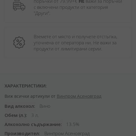
поръчки от 79.99+€ 
НЕ
 важи за поръчки 
с включени продукти от категория 
"Други". 
Вземете от място и получете отстъпка, 
уточнена от оператора ни. Не важи за 
продукти от лимитирани серии.
ХАРАКТЕРИСТИКИ:
Виж всички артикули от
Винпром Асеновград
Вид алкохол
Вино
Обем (л.)
3 л.
Алкохолно съдържание
13.5%
Производител
Винпром Асеновград