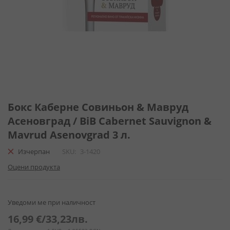
Преминете
към
Бокс Каберне Совиньон & Мавруд
началото
Асеновград / BiB Cabernet Sauvignon &
на
Mavrud Asenovgrad 3 л.
галерия
със
Изчерпан
SKU
3-1420
снимки
Оцени продукта
Уведоми ме при наличност
16,99 €
/
33,23лв.