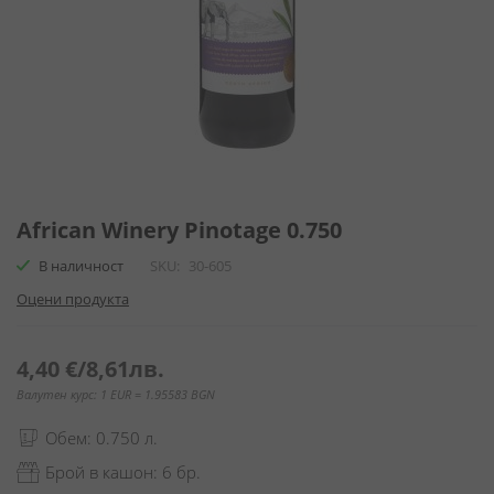
Преминете
към
African Winery Pinotage 0.750
началото
В наличност
SKU
30-605
на
галерия
Оцени продукта
със
снимки
4,40 €
/
8,61лв.
Валутен курс: 1 EUR = 1.95583 BGN
Обем: 0.750 л.
Брой в кашон: 6 бр.