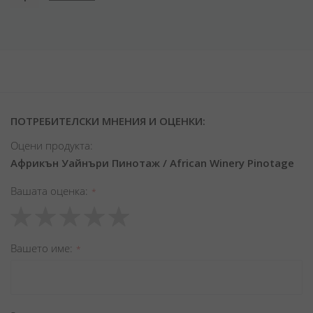
ПОТРЕБИТЕЛСКИ МНЕНИЯ И ОЦЕНКИ:
Оцени продукта:
Африкън Уайнъри Пинотаж / African Winery Pinotage
Вашата оценка
1
2
3
4
5
star
stars
stars
stars
stars
Вашето име