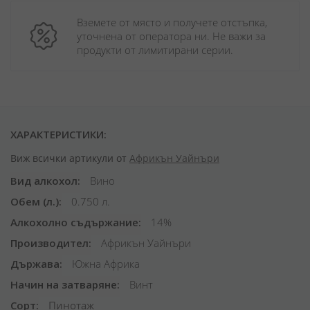
Вземете от място и получете отстъпка, 
уточнена от оператора ни. Не важи за 
продукти от лимитирани серии.
ХАРАКТЕРИСТИКИ:
Виж всички артикули от
Африкън Уайнъри
Вид алкохол
Вино
Обем (л.)
0.750 л.
Алкохолно съдържание
14%
Производител
Африкън Уайнъри
Държава
Южна Африка
Начин на затваряне
Винт
Сорт
Пинотаж