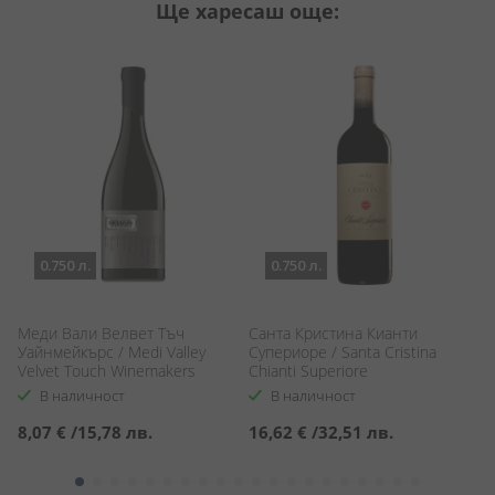
Ще харесаш още:
0.750 л.
0.750 л.
Меди Вали Велвет Тъч
Санта Кристина Кианти
М
Уайнмейкърс / Medi Valley
Супериоре / Santa Cristina
Ко
Velvet Touch Winemakers
Chianti Superiore
Al
В наличност
В наличност
8,07 €
/
15,78 лв.
16,62 €
/
32,51 лв.
5