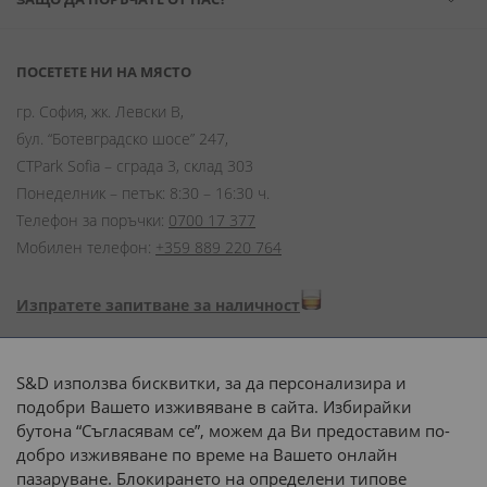
ПОСЕТЕТЕ НИ НА МЯСТО
гр. София, жк. Левски В,
бул. “Ботевградско шосе” 247,
CTPark Sofia – сграда 3, склад 303
Понеделник – петък: 8:30 – 16:30 ч.
Телефон за поръчки:
0700 17 377
Мобилен телефон:
+359 889 220 764
Изпратете запитване за наличност
Начини на плащане:
S&D използва бисквитки, за да персонализира и
подобри Вашето изживяване в сайта. Избирайки
бутона “Съгласявам се”, можем да Ви предоставим по-
добро изживяване по време на Вашето онлайн
пазаруване. Блокирането на определени типове