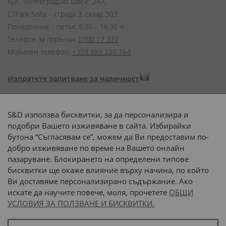
бул. “Ботевградско шосе” 247,
CTPark Sofia – сграда 3, склад 303
Понеделник – петък: 8:30 – 16:30 ч.
Телефон за поръчки:
0700 17 377
Мобилен телефон:
+359 889 220 764
Изпратете запитване за наличност
Начини на плащане:
S&D използва бисквитки, за да персонализира и
подобри Вашето изживяване в сайта. Избирайки
бутона “Съгласявам се”, можем да Ви предоставим по-
добро изживяване по време на Вашето онлайн
пазаруване. Блокирането на определени типове
Доставка до адрес с:
бисквитки ще окаже влияние върху начина, по който
Ви доставяме персонализирано съдържание. Ако
 или 
наш транспорт
искате да научите повече, моля, прочетете
ОБЩИ
УСЛОВИЯ ЗА ПОЛЗВАНЕ И БИСКВИТКИ.
Последвайте ни: