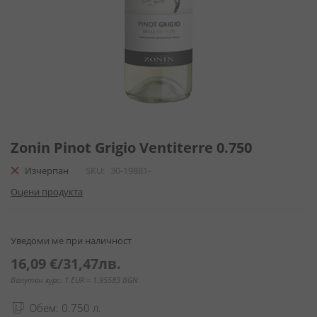
Преминете
към
Zonin Pinot Grigio Ventiterre 0.750
началото
Изчерпан
SKU
30-19881-
на
галерия
Оцени продукта
със
снимки
Уведоми ме при наличност
16,09 €
/
31,47лв.
Валутен курс: 1 EUR = 1.95583 BGN
Обем: 0.750 л.