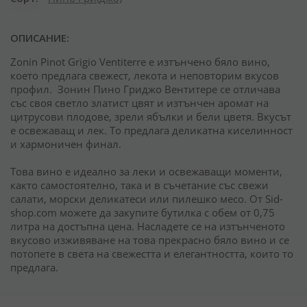
ОПИСАНИЕ:
Zonin Pinot Grigio Ventiterre е изтънчено бяло вино,
което предлага свежест, лекота и неповторим вкусов
профил.
Зонин Пино Гриджо Вентитере се отличава
със своя светло златист цвят и изтънчен аромат на
цитрусови плодове, зрели ябълки и бели цветя. Вкусът
е освежаващ и лек. То предлага деликатна киселинност
и хармоничен финал.
Това вино е идеално за леки и освежаващи моменти,
както самостоятелно, така и в съчетание със свежи
салати, морски деликатеси или пилешко месо.
От Sid-
shop.com можете да закупите бутилка с обем от 0,75
литра на достъпна цена. Насладете се на изтънченото
вкусово изживяване на това прекрасно бяло вино и се
потопете в света на свежестта и елегантността, които то
предлага.