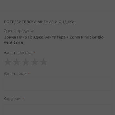
ПОТРЕБИТЕЛСКИ МНЕНИЯ И ОЦЕНКИ:
Оцени продукта:
Зонин Пино Гриджо Вентитере / Zonin Pinot Grigio
Ventiterre
Вашата оценка
1
2
3
4
5
star
stars
stars
stars
stars
Вашето име
Заглавиe