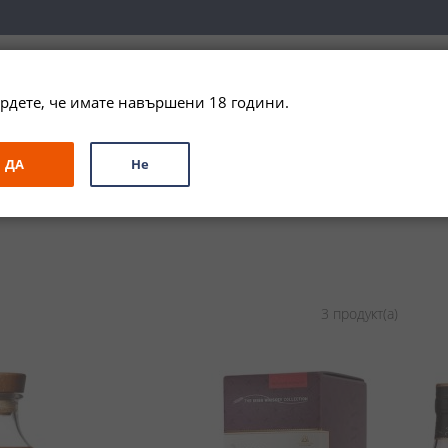
вка за цялата страна при поръчки на алкохол над 
79,99 € / 156
рдете, че имате навършени 18 години.
ЗА ПОДАРЪК
ПРОМО
СПЕЦИАЛНИ ПРЕДЛОЖЕНИЯ
МАРКИ
ДА
Не
3
продукт(а)