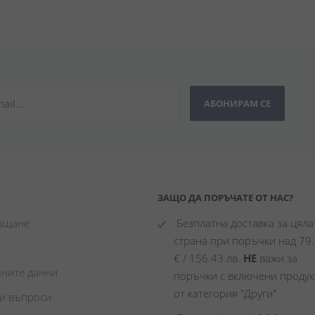
АБОНИРАМ СЕ
ЗАЩО ДА ПОРЪЧАТЕ ОТ НАС?
лащане
 Безплатна доставка за цялат
страна при поръчки над 79.
€ / 156.43 лв. 
НЕ
 важи за 
чните данни
поръчки с включени продукт
от категория "Други"
ни въпроси