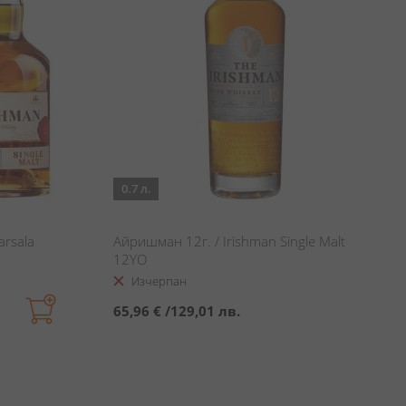
0.7 л.
rsala
Айришман 12г. / Irishman Single Malt
12YO
Изчерпан
65,96 €
/
129,01 лв.