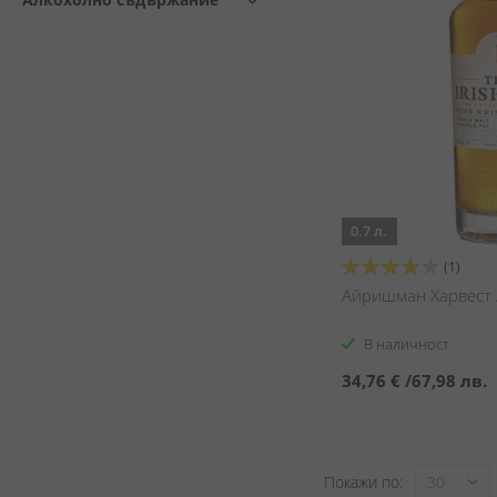
0.7 л.
Оценка:
(1)
80%
Айришман Харвест /
В наличност
34,76 €
/
67,98 лв.
Покажи по