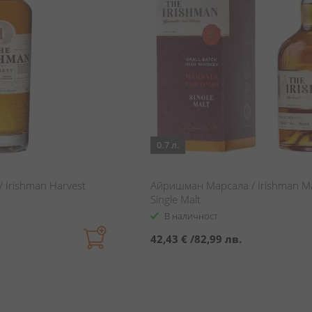
0.7 л.
 Irishman Harvest
Айришман Марсала / Irishman Ma
Single Malt
В наличност
42,43 €
/
82,99 лв.