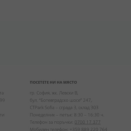
ПОСЕТЕТЕ НИ НА МЯСТО
а 
гр. София, жк. Левски В,
99 
бул. “Ботевградско шосе” 247,
CTPark Sofia – сграда 3, склад 303
и 
Понеделник – петък: 8:30 – 16:30 ч.
Телефон за поръчки:
0700 17 377
Мобилен телефон:
+359 889 220 764