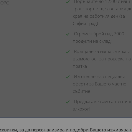
 Поръчайте до 12:00 с наш 
 ОРС
транспорт и ще доставим до
края на работния ден (за 
София-град)
 Огромен брой над 7000 
продукти на склад! 
 Връщане за наша сметка и 
възможност за проверка на 
пратка
 Изготвяне на специални 
оферти за Вашето частно 
събитие
 Предлагаме само автентиче
алкохол!
сквитки, за да персонализира и подобри Вашето изживяване