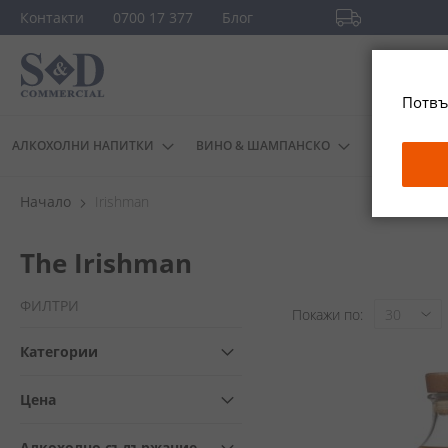
Прескачане
Контакти
0700 17 377
Блог
към
Безплатна доста
съдържанието
повече
Потвъ
АЛКОХОЛНИ НАПИТКИ
ВИНО & ШАМПАНСКО
ДРУГИ
Начало
Irishman
The Irishman
ФИЛТРИ
Покажи по
Категории
Цена
Алкохолно съдържание