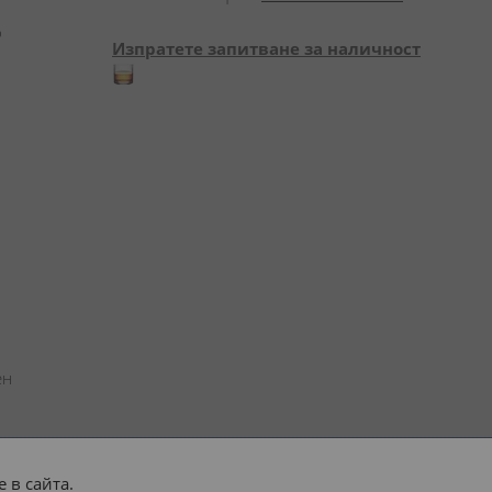
 
Изпратете запитване за наличност
н 
 в сайта.