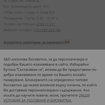
гр. София, жк. Левски В,
бул. “Ботевградско шосе” 247,
CTPark Sofia – сграда 3, склад 303
Понеделник – петък: 8:30 – 16:30 ч.
Телефон за поръчки:
0700 17 377
Мобилен телефон:
+359 889 220 764
Изпратете запитване за наличност
Начини на плащане:
S&D използва бисквитки, за да персонализира и
подобри Вашето изживяване в сайта. Избирайки
бутона “Съгласявам се”, можем да Ви предоставим по-
добро изживяване по време на Вашето онлайн
пазаруване. Блокирането на определени типове
Доставка до адрес с:
бисквитки ще окаже влияние върху начина, по който
Ви доставяме персонализирано съдържание. Ако
 или 
наш транспорт
искате да научите повече, моля, прочетете
ОБЩИ
УСЛОВИЯ ЗА ПОЛЗВАНЕ И БИСКВИТКИ.