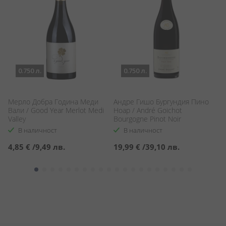
0.750 л.
0.750 л.
Мерло Добра Година Меди
Андре Гишо Бургундия Пино
Г
Вали / Good Year Merlot Medi
Ноар / André Goichot
Ф
Valley
Bourgogne Pinot Noir
Ca
В наличност
В наличност
4,85 €
/
9,49 лв.
19,99 €
/
39,10 лв.
7