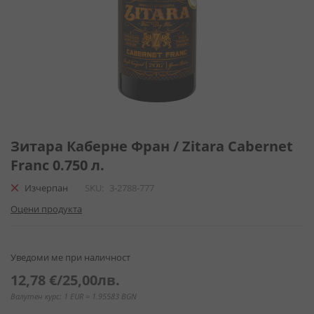
Преминете
към
Зитара Каберне Фран / Zitara Cabernet
началото
Franc 0.750 л.
на
галерия
Изчерпан
SKU
3-2788-777
със
Оцени продукта
снимки
Уведоми ме при наличност
12,78 €
/
25,00лв.
Валутен курс: 1 EUR = 1.95583 BGN