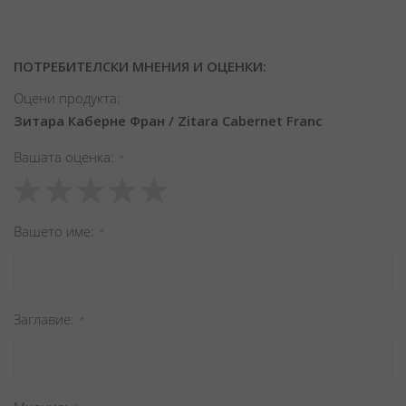
ПОТРЕБИТЕЛСКИ МНЕНИЯ И ОЦЕНКИ:
Оцени продукта:
Зитара Каберне Фран / Zitara Cabernet Franc
Вашата оценка
1
2
3
4
5
star
stars
stars
stars
stars
Вашето име
Заглавиe