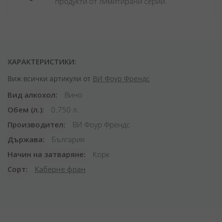
продукти от лимитирани серии.
ХАРАКТЕРИСТИКИ:
Виж всички артикули от
ВИ Фоур Френдс
Вид алкохол
Вино
Обем (л.)
0.750 л.
Производител
ВИ Фоур Френдс
Държава
България
Начин на затваряне
Корк
Сорт
Каберне фран