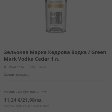
Преминете
към
Зельоная Марка Кедрова Водка / Green
началото
Mark Vodka Cedar 1 л.
на
галерия
Изчерпан
SKU
4998
със
Оцени продукта
снимки
Уведоми ме при наличност
11,24 €
/
21,98лв.
Валутен курс: 1 EUR = 1.95583 BGN