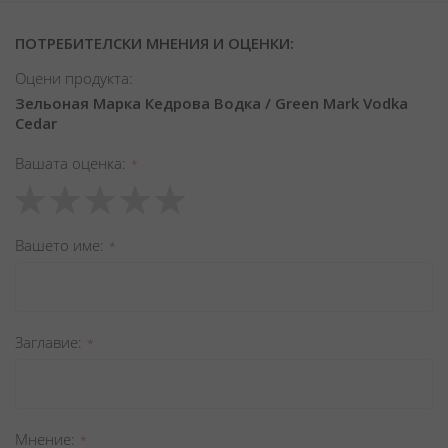
ПОТРЕБИТЕЛСКИ МНЕНИЯ И ОЦЕНКИ:
Оцени продукта:
Зельоная Марка Кедрова Водка / Green Mark Vodka
Cedar
Вашата оценка
1
2
3
4
5
star
stars
stars
stars
stars
Вашето име
Заглавиe
Мнение