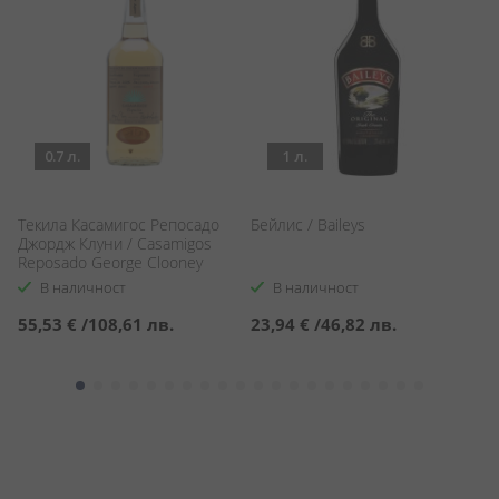
0.7 л.
1 л.
u
Текила Касамигос Репосадо
Бейлис / Baileys
Р
Джордж Клуни / Casamigos
Ви
Reposado George Clooney
Vi
В наличност
В наличност
55,53 €
/
108,61 лв.
23,94 €
/
46,82 лв.
2