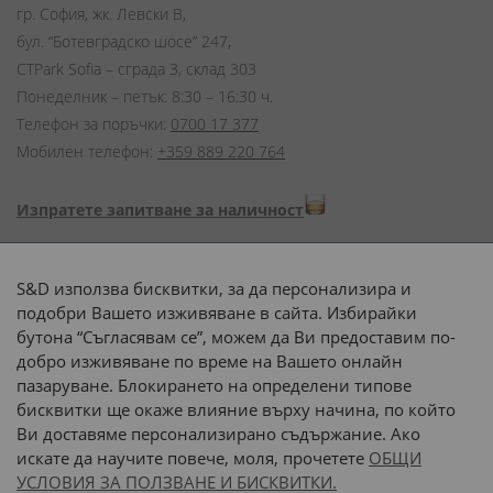
гр. София, жк. Левски В,
бул. “Ботевградско шосе” 247,
CTPark Sofia – сграда 3, склад 303
Понеделник – петък: 8:30 – 16:30 ч.
Телефон за поръчки:
0700 17 377
Мобилен телефон:
+359 889 220 764
Изпратете запитване за наличност
Начини на плащане:
S&D използва бисквитки, за да персонализира и
подобри Вашето изживяване в сайта. Избирайки
бутона “Съгласявам се”, можем да Ви предоставим по-
добро изживяване по време на Вашето онлайн
пазаруване. Блокирането на определени типове
Доставка до адрес с:
бисквитки ще окаже влияние върху начина, по който
Ви доставяме персонализирано съдържание. Ако
 или 
наш транспорт
искате да научите повече, моля, прочетете
ОБЩИ
УСЛОВИЯ ЗА ПОЛЗВАНЕ И БИСКВИТКИ.