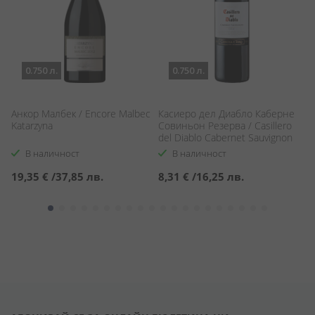
0.750 л.
0.750 л.
а
Aнкор Малбек / Encore Malbec
Касиеро дел Диабло Каберне
Си
Katarzyna
Совиньон Резерва / Casillero
Re
del Diablo Cabernet Sauvignon
В наличност
В наличност
19,35 €
/
37,85 лв.
8,31 €
/
16,25 лв.
1