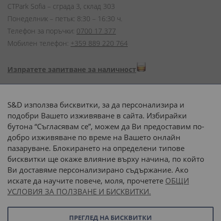
CTPark Sofia – сграда 3, склад 303
Понеделник – петък: 8:30 – 16:30 ч.
Телефон за поръчки:
0700 17 377
Мобилен телефон:
+359 889 220 764
Изпратете запитване за наличност
Начини на плащане:
S&D използва бисквитки, за да персонализира и
подобри Вашето изживяване в сайта. Избирайки
бутона “Съгласявам се”, можем да Ви предоставим по-
добро изживяване по време на Вашето онлайн
пазаруване. Блокирането на определени типове
Доставка до адрес с:
бисквитки ще окаже влияние върху начина, по който
Ви доставяме персонализирано съдържание. Ако
 или 
наш транспорт
искате да научите повече, моля, прочетете
ОБЩИ
УСЛОВИЯ ЗА ПОЛЗВАНЕ И БИСКВИТКИ.
Последвайте ни:
ПРЕГЛЕД НА БИСКВИТКИ