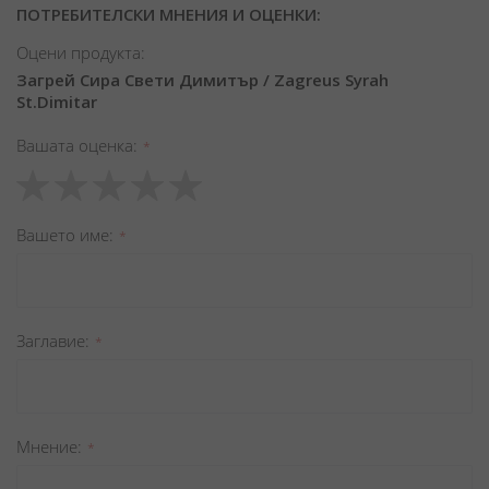
ПОТРЕБИТЕЛСКИ МНЕНИЯ И ОЦЕНКИ:
Оцени продукта:
Загрей Сира Свети Димитър / Zagreus Syrah
St.Dimitar
Вашата оценка
1
2
3
4
5
star
stars
stars
stars
stars
Вашето име
Заглавиe
Мнение