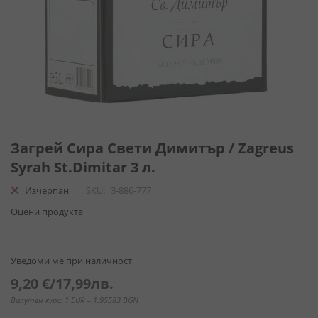
Преминете
към
Загрей Сира Свети Димитър / Zagreus
началото
Syrah St.Dimitar 3 л.
на
галерия
Изчерпан
SKU
3-886-777
със
Оцени продукта
снимки
Уведоми ме при наличност
9,20 €
/
17,99лв.
Валутен курс: 1 EUR = 1.95583 BGN