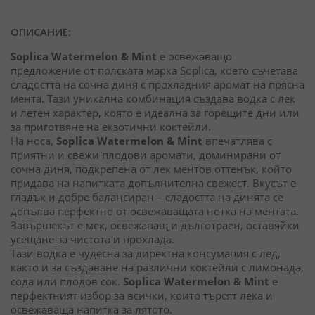
ОПИСАНИЕ:
Soplica Watermelon & Mint
е освежаващо
предложение от полската марка Soplica, което съчетава
сладостта на сочна диня с прохладния аромат на прясна
мента. Тази уникална комбинация създава водка с лек
и летен характер, която е идеална за горещите дни или
за приготвяне на екзотични коктейли.
На носа,
Soplica Watermelon & Mint
впечатлява с
приятни и свежи плодови аромати, доминирани от
сочна диня, подкрепена от лек ментов оттенък, който
придава на напитката допълнителна свежест. Вкусът е
гладък и добре балансиран – сладостта на динята се
допълва перфектно от освежаващата нотка на ментата.
Завършекът е мек, освежаващ и дълготраен, оставяйки
усещане за чистота и прохлада.
Тази водка е чудесна за директна консумация с лед,
както и за създаване на различни коктейли с лимонада,
сода или плодов сок.
Soplica Watermelon & Mint
е
перфектният избор за всички, които търсят лека и
освежаваща напитка за лятото.