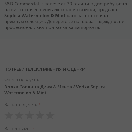
S&D Commercial, с повече от 30 години в дистрибуцията
на висококачествени алкохолни напитки, предлага
Soplica Watermelon & Mint
като част от своята
премиум селекция. Доверете се на нас за надеждност и
професионализъм при всяка ваша поръчка.
ПОТРЕБИТЕЛСКИ МНЕНИЯ И ОЦЕНКИ:
Оцени продукта:
Водка Соплица Диня & Мента / Vodka Soplica
Watermelon & Mint
Вашата оценка
1
2
3
4
5
star
stars
stars
stars
stars
Вашето име