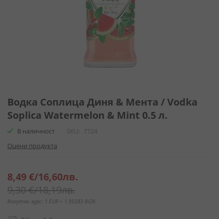
Преминете
към
Водка Соплица Диня & Мента / Vodka
началото
Soplica Watermelon & Mint 0.5 л.
на
галерия
В наличност
SKU
7724
със
Оцени продукта
снимки
Специална
8,49 €
/
16,60лв.
цена
9,30 €
/
18,19лв.
Валутен курс: 1 EUR = 1.95583 BGN