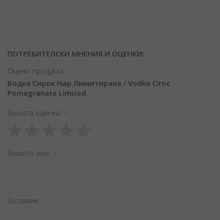
ПОТРЕБИТЕЛСКИ МНЕНИЯ И ОЦЕНКИ:
Оцени продукта:
Водка Сирок Нар Лимитирана / Vodka Ciroc
Pomegranate Limited
Вашата оценка
1
2
3
4
5
star
stars
stars
stars
stars
Вашето име
Заглавиe