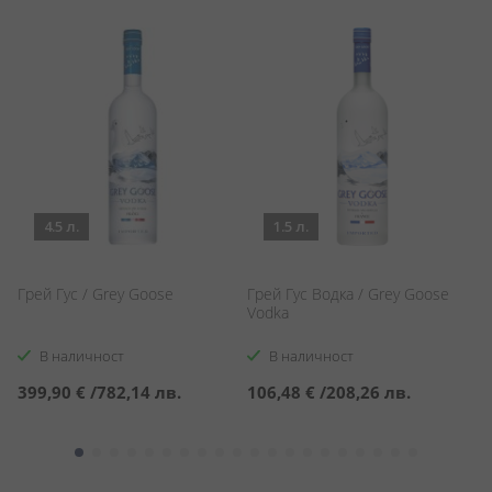
4.5 л.
1.5 л.
Грей Гус / Grey Goose
Грей Гус Водка / Grey Goose
Си
Vodka
Be
В наличност
В наличност
399,90 €
/
782,14 лв.
106,48 €
/
208,26 лв.
3