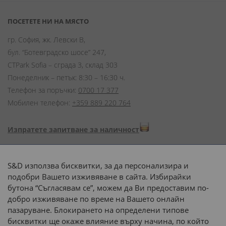
ПОСЕТЕТЕ НИ НА МЯСТО
гр. София, жк. Левски В,
бул. “Ботевградско шосе” 247,
CTPark Sofia – сграда 3, склад 303
Понеделник – петък: 8:30 – 16:30 ч.
Телефон за поръчки:
0700 17 377
Мобилен телефон:
+359 889 220 764
Изпратете запитване за наличност
Начини на плащане:
S&D използва бисквитки, за да персонализира и
подобри Вашето изживяване в сайта. Избирайки
бутона “Съгласявам се”, можем да Ви предоставим по-
добро изживяване по време на Вашето онлайн
пазаруване. Блокирането на определени типове
Доставка до адрес с:
бисквитки ще окаже влияние върху начина, по който