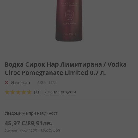
Преминете
към
Водка Сирок Нар Лимитирана / Vodka
началото
Ciroc Pomegranate Limited 0.7 л.
на
галерия
Изчерпан
SKU
1184
със
Оценка:
(1)
|
Оцени продукта
снимки
100
100
% of
Уведоми ме при наличност
45,97 €
/
89,91лв.
Валутен курс: 1 EUR = 1.95583 BGN