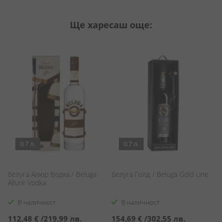
Ще харесаш още:
0.7 л.
0.7 л.
Белуга Алюр Водка / Beluga
Белуга Голд / Beluga Gold Line
См
Allure Vodka
В наличност
В наличност
112,48 €
/
219,99 лв.
154,69 €
/
302,55 лв.
1