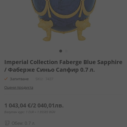
Преминете
към
Imperial Collection Faberge Blue Sapphire
началото
/ Фаберже Синьо Сапфир 0.7 л.
на
галерия
Запитване
SKU
7437
със
Оцени продукта
снимки
1 043,04 €
/
2 040,01лв.
Валутен курс: 1 EUR = 1.95583 BGN
Обем: 0.7 л.