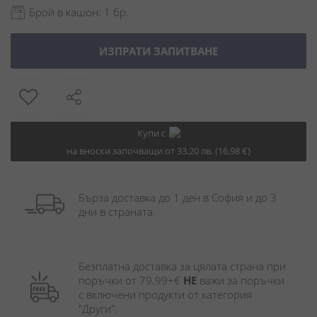
Брой в кашон: 1 бр.
ИЗПРАТИ ЗАПИТВАНЕ
Купи с
на вноски започващи от 33.20 лв. (16.98 €)
Бърза доставка до 1 ден в София и до 3 
дни в страната.
Безплатна доставка за цялата страна при 
поръчки от 79.99+€ 
НЕ
 важи за поръчки 
с включени продукти от категория 
"Други". 