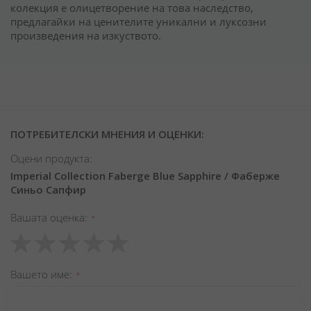
колекция е олицетворение на това наследство,
предлагайки на ценителите уникални и луксозни
произведения на изкуството.
ПОТРЕБИТЕЛСКИ МНЕНИЯ И ОЦЕНКИ:
Оцени продукта:
Imperial Collection Faberge Blue Sapphire / Фаберже
Синьо Сапфир
Вашата оценка
1
2
3
4
5
star
stars
stars
stars
stars
Вашето име