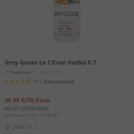
Преминете
към
Grey Goose Le Citron Vodka 0.7
началото
В наличност
SKU
3593
на
галерия
Оценка:
(1)
|
Оцени продукта
със
100
100
% of
снимки
Специална
35,95 €
/
70,31лв.
цена
40,37 €
/
78,96лв.
Валутен курс: 1 EUR = 1.95583 BGN
Обем: 0.7 л.