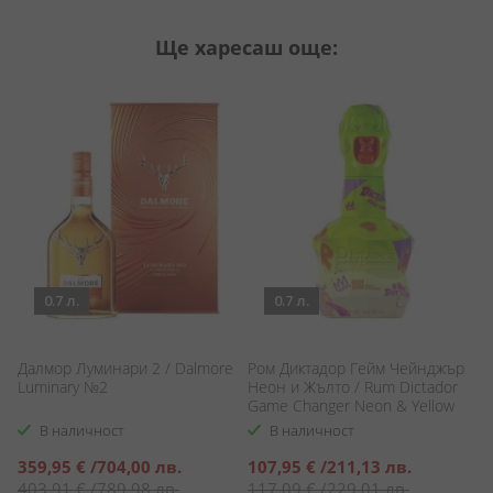
Ще харесаш още:
0.7 л.
0.7 л.
Далмор Луминари 2 / Dalmore
Ром Диктадор Гейм Чейнджър
Б
Luminary №2
Неон и Жълто / Rum Dictador
Be
Game Changer Neon & Yellow
В наличност
В наличност
Специална
Специална
С
359,95 €
/
704,00 лв.
107,95 €
/
211,13 лв.
5
цена
цена
ц
403,91 €
/
789,98 лв.
117,09 €
/
229,01 лв.
6