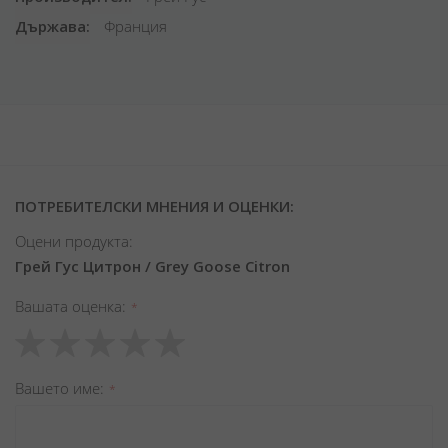
Държава
Франция
ПОТРЕБИТЕЛСКИ МНЕНИЯ И ОЦЕНКИ:
Оцени продукта:
Грей Гус Цитрон / Grey Goose Citron
Вашата оценка
1
2
3
4
5
star
stars
stars
stars
stars
Вашето име