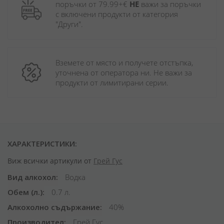
поръчки от 79.99+€ 
НЕ
 важи за поръчки 
с включени продукти от категория 
"Други". 
Вземете от място и получете отстъпка, 
уточнена от оператора ни. Не важи за 
продукти от лимитирани серии.
ХАРАКТЕРИСТИКИ:
Виж всички артикули от
Грей Гус
Вид алкохол
Водка
Обем (л.)
0.7 л.
Алкохолно съдържание
40%
Производител
Грей Гус