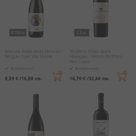
0.750 л.
1.5 л.
Бергуле Кюве Вила Мелник /
Червено Кюве Братя
Bergule Cuve Villa Melnik
Минкови / Minkov Brothers
Red Cuvee
В наличност
В наличност
8,59 €
/
16,80 лв.
16,70 €
/
32,66 лв.