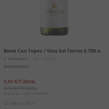
Преминете
към
Виня Сол Торес / Vina Sol Torres 0.750 л.
началото
В наличност
SKU
3-2265-777
на
галерия
Оцени продукта
със
снимки
Специална
3,91 €
/
7,65лв.
цена
8,14 €
/
15,92лв.
Валутен курс: 1 EUR = 1.95583 BGN
Обем: 0.750 л.