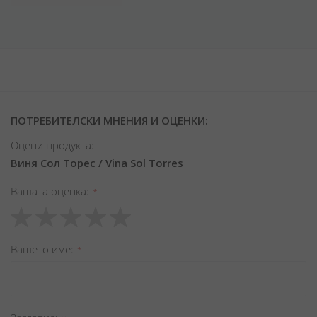
ПОТРЕБИТЕЛСКИ МНЕНИЯ И ОЦЕНКИ:
Оцени продукта:
Виня Сол Торес / Vina Sol Torres
Вашата оценка
1
2
3
4
5
star
stars
stars
stars
stars
Вашето име