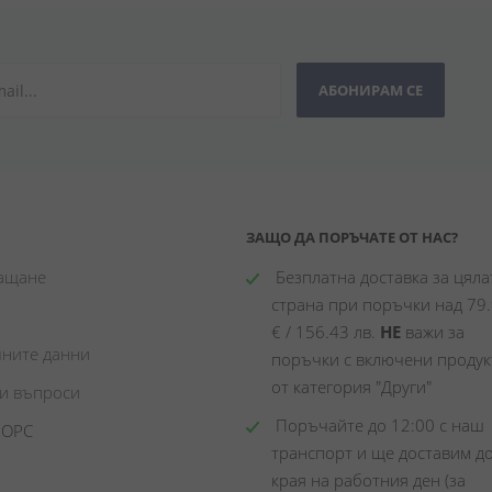
АБОНИРАМ СЕ
ЗАЩО ДА ПОРЪЧАТЕ ОТ НАС?
лащане
 Безплатна доставка за цялат
страна при поръчки над 79.
€ / 156.43 лв. 
НЕ
 важи за 
чните данни
поръчки с включени продукт
от категория "Други"
ни въпроси
 Поръчайте до 12:00 с наш 
 ОРС
транспорт и ще доставим до
края на работния ден (за 