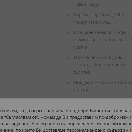
София-град)
 Огромен брой над 7000 
продукти на склад! 
 Връщане за наша сметка и 
възможност за проверка на 
пратка
 Изготвяне на специални 
оферти за Вашето частно 
събитие
 Предлагаме само автентиче
алкохол!
сквитки, за да персонализира и подобри Вашето изживяване
а “Съгласявам се”, можем да Ви предоставим по-добро изжи
Доставка до адрес с:
н пазаруване. Блокирането на определени типове бисквитк
ачина, по който Ви доставяме персонализирано съдържание