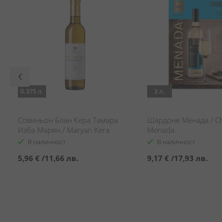
0.375 л.
3 л.
r
Совиньон Блан Кера Тамара
Шардоне Менада / C
Изба Марян / Maryan Kera
Menada
Tamara Sauvignon Blanc
В наличност
В наличност
5,96 €
/
11,66 лв.
9,17 €
/
17,93 лв.