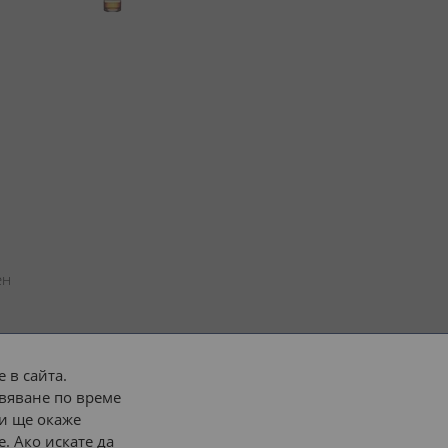
н 
 в сайта.
вяване по време
 или 
наш транспорт
и ще окаже
. Ако искате да