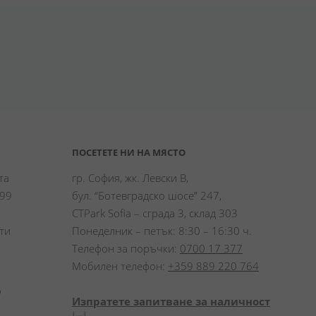
ПОСЕТЕТЕ НИ НА МЯСТО
а 
гр. София, жк. Левски В,
99 
бул. “Ботевградско шосе” 247,
CTPark Sofia – сграда 3, склад 303
и 
Понеделник – петък: 8:30 – 16:30 ч.
Телефон за поръчки:
0700 17 377
Мобилен телефон:
+359 889 220 764
 
Изпратете запитване за наличност