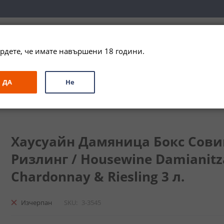
вка за цялата страна при поръчки на алкохол над 
79,99 € / 156
рдете, че имате навършени 18 години.
ЗА ПОДАРЪК
ПРОМО
СПЕЦИАЛНИ ПРЕДЛОЖЕНИЯ
МАРКИ
ДА
Не
ица Бокс Совиньон Блан & Шардоне & Ризлинг / Housewine Damianitz
Хаусуайн Дамяница Бокс Сови
Ризлинг / Housewine Damianitza
Chardonnay & Riesling 3 л.
Изчерпан
SKU
3-3545