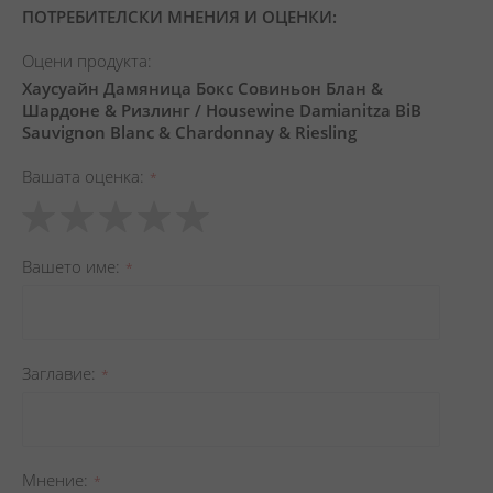
ПОТРЕБИТЕЛСКИ МНЕНИЯ И ОЦЕНКИ:
Оцени продукта:
Хаусуайн Дамяница Бокс Совиньон Блан &
Шардоне & Ризлинг / Housewine Damianitza BiB
Sauvignon Blanc & Chardonnay & Riesling
Вашата оценка
1
2
3
4
5
star
stars
stars
stars
stars
Вашето име
Заглавиe
Мнение