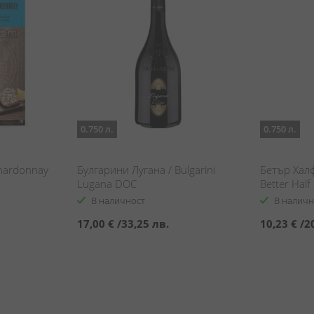
0.750 л.
0.750 л.
hardonnay
Булгарини Лугана / Bulgarini
Бетър Хал
Lugana DOC
Better Half
В наличност
В наличн
17,00 €
/
33,25 лв.
10,23 €
/
2