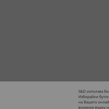
S&D използва би
Избирайки бутон
Начини на плащане:
на Вашето онлай
влияние върху н