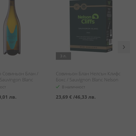
3 л.
ф Совиньон Блан /
Совиньон Блан Нелсън Клифс
 Sauvingon Blanc
Бокс / Sauvignon Blanc Nelson
Cliffs BiB
ост
В наличност
0,01 лв.
23,69 €
/
46,33 лв.