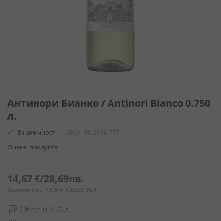
Преминете
към
Антинори Бианко / Antinori Bianco 0.750
началото
л.
на
галерия
В наличност
SKU
30-2116-777
със
Оцени продукта
снимки
14,67 €
/
28,69лв.
Валутен курс: 1 EUR = 1.95583 BGN
Обем: 0.750 л.