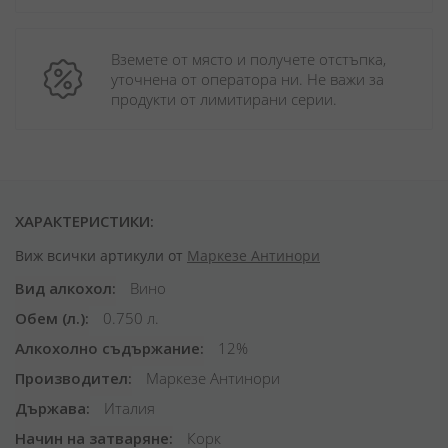
Вземете от място и получете отстъпка, 
уточнена от оператора ни. Не важи за 
продукти от лимитирани серии.
ХАРАКТЕРИСТИКИ:
Виж всички артикули от
Маркезе Антинори
Вид алкохол
Вино
Обем (л.)
0.750 л.
Алкохолно съдържание
12%
Производител
Маркезе Антинори
Държава
Италия
Начин на затваряне
Корк