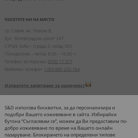
ПОСЕТЕТЕ НИ НА МЯСТО
гр. София, жк. Левски В,
бул. “Ботевградско шосе” 247,
CTPark Sofia – сграда 3, склад 303
Понеделник – петък: 8:30 – 16:30 ч.
Телефон за поръчки:
0700 17 377
Мобилен телефон:
+359 889 220 764
Изпратете запитване за наличност
Начини на плащане:
S&D използва бисквитки, за да персонализира и
подобри Вашето изживяване в сайта. Избирайки
бутона “Съгласявам се”, можем да Ви предоставим по-
добро изживяване по време на Вашето онлайн
пазаруване. Блокирането на определени типове