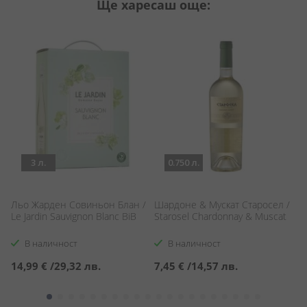
Ще харесаш още:
3 л.
0.750 л.
Льо Жарден Совиньон Блан /
Шардоне & Мускат Старосел /
М
o
Le Jardin Sauvignon Blanc BiB
Starosel Chardonnay & Muscat
Me
В наличност
В наличност
14,99 €
/
29,32 лв.
7,45 €
/
14,57 лв.
6