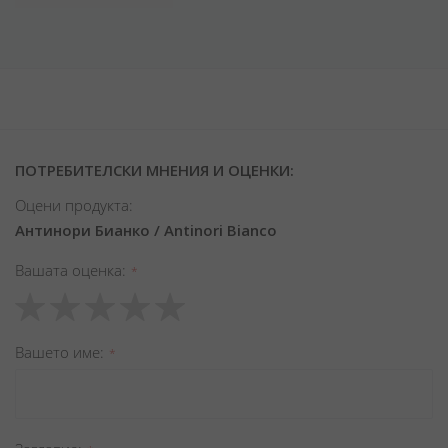
ПОТРЕБИТЕЛСКИ МНЕНИЯ И ОЦЕНКИ:
Оцени продукта:
Антинори Бианко / Antinori Bianco
Вашата оценка
1
2
3
4
5
star
stars
stars
stars
stars
Вашето име