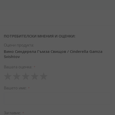
ПОТРЕБИТЕЛСКИ МНЕНИЯ И ОЦЕНКИ:
Оцени продукта:
Вино Синдерела Гъмза Свищов / Cinderella Gamza
Svishtov
Вашата оценка
1
2
3
4
5
star
stars
stars
stars
stars
Вашето име
Заглавиe