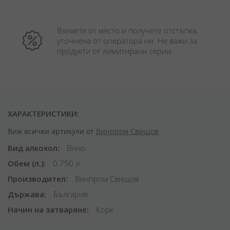
Вземете от място и получете отстъпка, 
уточнена от оператора ни. Не важи за 
продукти от лимитирани серии.
ХАРАКТЕРИСТИКИ:
Виж всички артикули от
Винпром Свищов
Вид алкохол
Вино
Обем (л.)
0.750 л.
Производител
Винпром Свищов
Държава
България
Начин на затваряне
Корк