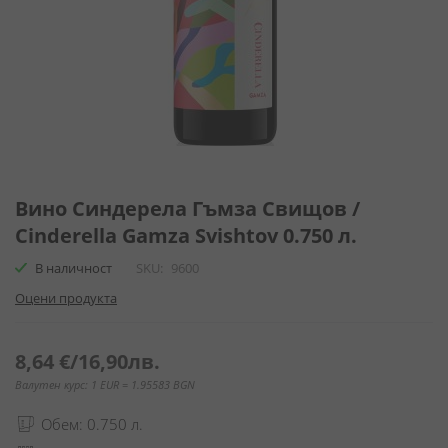
Преминете
към
Вино Синдерела Гъмза Свищов /
началото
Cinderella Gamza Svishtov 0.750 л.
на
галерия
В наличност
SKU
9600
със
Оцени продукта
снимки
8,64 €
/
16,90лв.
Валутен курс: 1 EUR = 1.95583 BGN
Обем: 0.750 л.