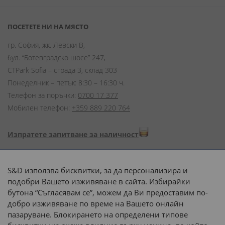
ПОСЕТЕТЕ НИ НА МЯСТО
гр. София, жк. Левски В,
бул. “Ботевградско шосе” 247,
CTPark Sofia – сграда 3, склад 303
Понеделник – петък: 8:30 – 16:30 ч.
Телефон за поръчки:
0700 17 377
Мобилен телефон:
+359 889 220 764
Изпратете запитване за наличност
Начини на плащане:
S&D използва бисквитки, за да персонализира и
подобри Вашето изживяване в сайта. Избирайки
бутона “Съгласявам се”, можем да Ви предоставим по-
добро изживяване по време на Вашето онлайн
пазаруване. Блокирането на определени типове
Доставка до адрес с: