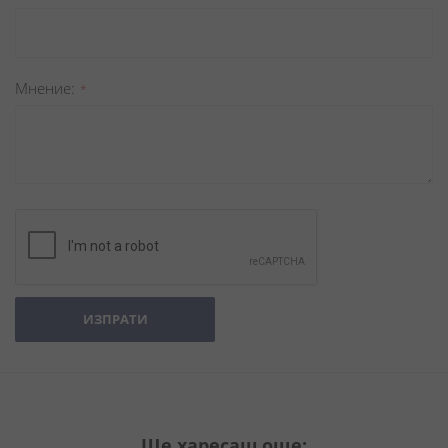
Мнение
ИЗПРАТИ
Ще харесаш още: