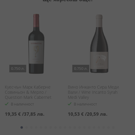
0.750 л.
0.750 л.
Куесчън Марк Каберне
Вино Инканто Сира Меди
Т
Совиньон & Мерло /
Вали / Wine Incanto Syrah
Tr
Question Mark Cabernet
Medi Valley
Sauvignon & Merlot
В наличност
В наличност
19,35 €
/
37,85 лв.
10,53 €
/
20,59 лв.
7