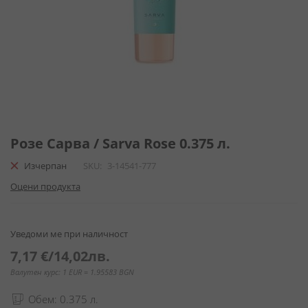
Преминете
към
Розе Сарва / Sarva Rose 0.375 л.
началото
Изчерпан
SKU
3-14541-777
на
галерия
Оцени продукта
със
снимки
Уведоми ме при наличност
7,17 €
/
14,02лв.
Валутен курс: 1 EUR = 1.95583 BGN
Обем: 0.375 л.