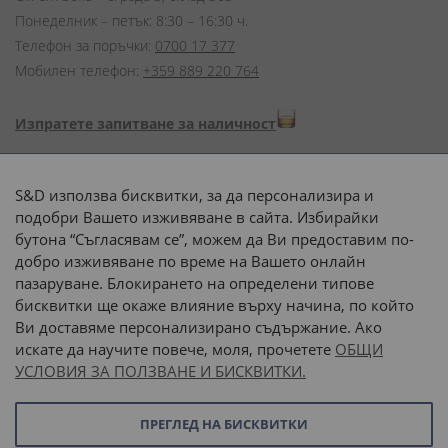
Понеделник – петък: 8:30 – 16:30 ч.
Телефон за поръчки:
0700 17 377
Мобилен телефон:
+359 889 220 764
Изпратете запитване за наличност
Начини на плащане:
S&D използва бисквитки, за да персонализира и
подобри Вашето изживяване в сайта. Избирайки
бутона “Съгласявам се”, можем да Ви предоставим по-
добро изживяване по време на Вашето онлайн
пазаруване. Блокирането на определени типове
Доставка до адрес с:
бисквитки ще окаже влияние върху начина, по който
Ви доставяме персонализирано съдържание. Ако
 или 
наш транспорт
искате да научите повече, моля, прочетете
ОБЩИ
УСЛОВИЯ ЗА ПОЛЗВАНЕ И БИСКВИТКИ.
Последвайте ни:
ПРЕГЛЕД НА БИСКВИТКИ