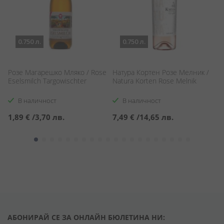
0.750 л.
0.750 л.
e
Розе Магарешко Мляко / Rose
Натура Кортен Розе Мелник /
Ро
Eselsmilch Targowischter
Natura Korten Rose Melnik
Al
В наличност
В наличност
1,89 €
/
3,70 лв.
7,49 €
/
14,65 лв.
1
АБОНИРАЙ СЕ ЗА ОНЛАЙН БЮЛЕТИНА НИ: