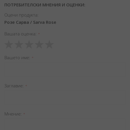
ПОТРЕБИТЕЛСКИ МНЕНИЯ И ОЦЕНКИ:
Оцени продукта:
Розе Сарва / Sarva Rose
Вашата оценка
1
2
3
4
5
star
stars
stars
stars
stars
Вашето име
Заглавиe
Мнение