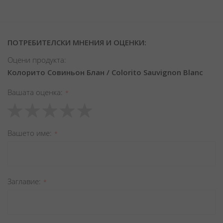
ПОТРЕБИТЕЛСКИ МНЕНИЯ И ОЦЕНКИ:
Оцени продукта:
Колорито Совиньон Блан / Colorito Sauvignon Blanc
Вашата оценка
1
2
3
4
5
star
stars
stars
stars
stars
Вашето име
Заглавиe