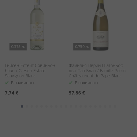
0.375 л.
0.750 л.
e
Гийсен Естейт Совиньон
Фамилия Перин Шатоньоф
Л
блан / Giesen Estate
дьо Пап Блан / Famille Perrin
Ga
Sauvignon Blanc
Châteauneuf du Pape Blanc
В наличност
В наличност
7,74 €
57,86 €
1