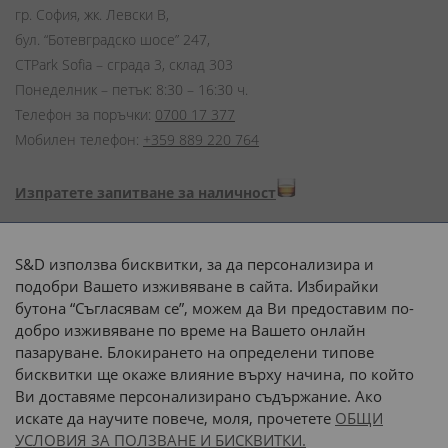
гр. София, жк. Левски В,
бул. “Ботевградско шосе” 247,
CTPark Sofia – сграда 3, склад 303
Понеделник – петък: 8:30 – 16:30 ч.
Телефон за поръчки:
0700 17 377
Мобилен телефон:
+359 889 220 764
Изпратете запитване за наличност
Начини на плащане:
S&D използва бисквитки, за да персонализира и
подобри Вашето изживяване в сайта. Избирайки
бутона “Съгласявам се”, можем да Ви предоставим по-
добро изживяване по време на Вашето онлайн
пазаруване. Блокирането на определени типове
Доставка до адрес с:
бисквитки ще окаже влияние върху начина, по който
Ви доставяме персонализирано съдържание. Ако
 или 
наш транспорт
искате да научите повече, моля, прочетете
ОБЩИ
УСЛОВИЯ ЗА ПОЛЗВАНЕ И БИСКВИТКИ.