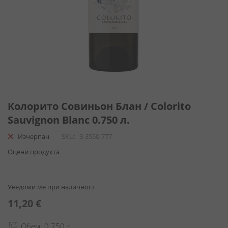
Преминете
към
Колорито Совиньон Блан / Colorito
началото
Sauvignon Blanc 0.750 л.
на
галерия
Изчерпан
SKU
3-3550-777
със
Оцени продукта
снимки
Уведоми ме при наличност
11,20 €
Обем: 0.750 л.