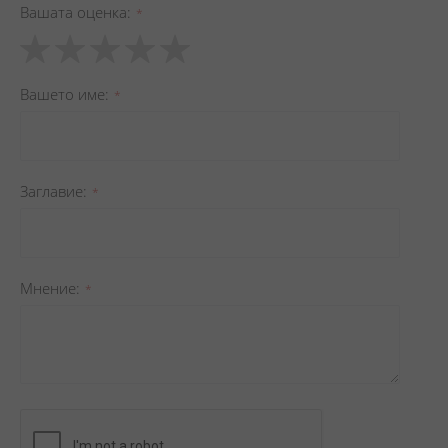
Вашата оценка
1
2
3
4
5
star
stars
stars
stars
stars
Вашето име
Заглавиe
Мнение