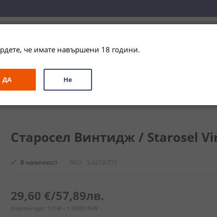
вка за цялата страна при поръчки на алкохол над 
79,99 € / 156
рдете, че имате навършени 18 години.
ЗА ПОДАРЪК
ПРОМО
СПЕЦИАЛНИ ПРЕДЛОЖЕНИЯ
МАРКИ
ДА
Не
интидж / Starosel Vintage
Старосел Винтидж / Starosel Vin
В наличност
SKU
3-4219-777
29,60 €
/
57,89лв.
Валутен курс: 1 EUR = 1.95583 BGN