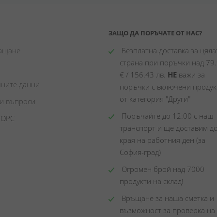
ЗАЩО ДА ПОРЪЧАТЕ ОТ НАС?
лащане
 Безплатна доставка за цялат
страна при поръчки над 79.
€ / 156.43 лв. 
НЕ
 важи за 
чните данни
поръчки с включени продукт
от категория "Други"
ни въпроси
 Поръчайте до 12:00 с наш 
 ОРС
транспорт и ще доставим до
края на работния ден (за 
София-град)
 Огромен брой над 7000 
продукти на склад! 
 Връщане за наша сметка и 
възможност за проверка на 