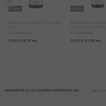
0.750 л.
0.750 л.
Тера Тангра Сира / Terra Tangra
Вино Шато Копса Кюв
Syrah
Wine Copsa Cuvee Ro
В наличност
В наличност
9,28 €
/
18,15 лв.
16,30 €
/
31,88 лв.
АБОНИРАЙ СЕ ЗА ОНЛАЙН БЮЛЕТИНА НИ: