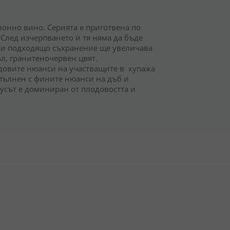
онно вино. Серията е приготвена по
 След изчерпването ѝ тя няма да бъде
 при подходящо съхранение ще увеличава
ъл, гранитеночервен цвят.
одовите нюанси на участващите в купажа
опълнен с фините нюанси на дъб и
кусът е доминиран от плодовостта и