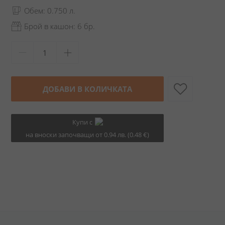
Обем: 0.750 л.
Брой в кашон: 6 бр.
ДОБАВИ В КОЛИЧКАТА
Купи с
на вноски започващи от 0.94 лв. (0.48 €)