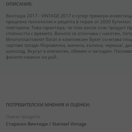
ОПИСАНИЕ:
Винтидж 2017 - VINTAGE 2017 е супер премиум инвестици
прецизна технология и рецепта в тираж от 2000 бутилки.
повторена. Това гарантира, че този висок клас продукт
стойността с времето. Виното се отличава с наситен, топ
Многопластовият богат и комплексен букет съчетава пл
сортове грозде /боровинка, малина, къпина, череша/, д
шоколад. Вкусът е елегантен, обемен и загладен. Послев
фините нюанси на дъб.
ПОТРЕБИТЕЛСКИ МНЕНИЯ И ОЦЕНКИ:
Оцени продукта:
Старосел Винтидж / Starosel Vintage