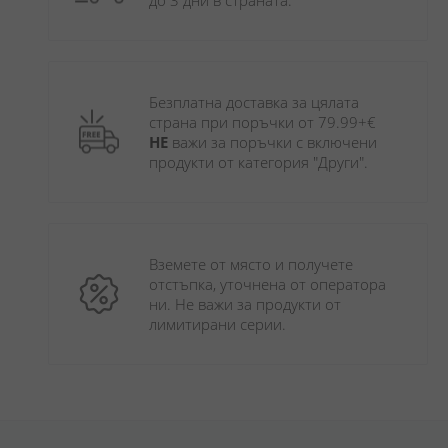
до 3 дни в страната.
Безплатна доставка за цялата 
страна при поръчки от 79.99+€ 
НЕ
 важи за поръчки с включени 
продукти от категория "Други". 
Вземете от място и получете 
отстъпка, уточнена от оператора 
ни. Не важи за продукти от 
лимитирани серии.