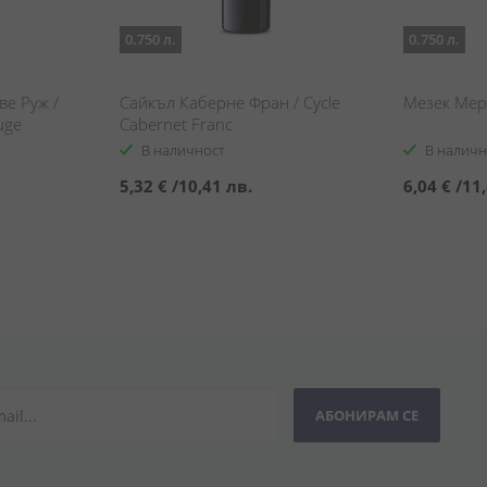
0.750 л.
0.750 л.
е Руж /
Сайкъл Каберне Фран / Cycle
Мезек Мерл
uge
Cabernet Franc
В наличност
В наличн
5,32 €
/
10,41 лв.
6,04 €
/
11,
АБОНИРАМ СЕ