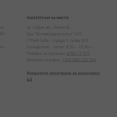
ПОСЕТЕТЕ НИ НА МЯСТО
а 
гр. София, жк. Левски В,
99 
бул. “Ботевградско шосе” 247,
CTPark Sofia – сграда 3, склад 303
и 
Понеделник – петък: 8:30 – 16:30 ч.
Телефон за поръчки:
0700 17 377
Мобилен телефон:
+359 889 220 764
 
Изпратете запитване за наличност