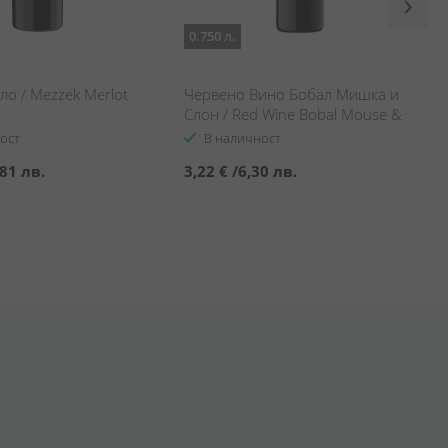
0.750 л.
о / Mezzek Merlot
Червено Вино Бобал Мишка и
Слон / Red Wine Bobal Mouse &
Elephant
ост
В наличност
81 лв.
3,22 €
/
6,30 лв.